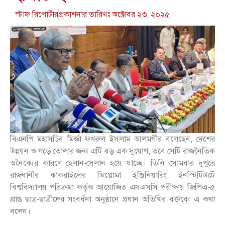
স্টাফ রিপোর্টার
প্রকাশনার তারিখঃ
অক্টোবর ২৩, ২০২৫
বিএনপি মহাসচিব মির্জা ফখরুল ইসলাম আলমগীর বলেছেন, দেশের
উন্নয়ন ও গড়ে তোলার জন্য এটি বড় এক সুযোগ, তবে সেটি রাজনৈতিক
অনৈক্যের কারণে হেলান-সেলান হয়ে যাচ্ছে। তিনি সোমবার দুপুরে
রাজধানীর কাকরাইলের ডিপ্লোমা ইঞ্জিনিয়ারিং ইনস্টিটিউটে
বিশ্ববিদ্যালয় পরিক্রমা কর্তৃক আয়োজিত এসএসসি পরীক্ষায় জিপিএ-৫
প্রাপ্ত ছাত্র-ছাত্রীদের সংবর্ধনা অনুষ্ঠানে প্রধান অতিথির বক্তব্যে এ কথা
বলেন।