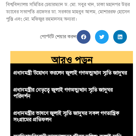
বিশ্ববিদ্যালয় সমিতির চেয়ারম্যান ড. মো. সবুর খান, ঢাকা মহানগর উত্তর
ড্যাবের সভাপতি প্রফেসর ডা. সরকার মাহবুব আলম, মোশাররফ হোসেন
পুস্তি এবং মো. মফিজুর রহমানসহ অন্যরা।
পোস্টটি শেয়ার করুন
আরও পড়ুন
প্রধানমন্ত্রী উদ্বোধন করলেন জুলাই গণঅভ্যুত্থান স্মৃতি জাদুঘর
প্রধানমন্ত্রীর নেতৃত্বে জুলাই গণঅভ্যুত্থান স্মৃতি জাদুঘর
পরিদর্শন
প্রধানমন্ত্রীর ভাষণে জুলাই স্মৃতি জাদুঘর সকল গণতান্ত্রিক
সংগ্রামের প্রতিফলন