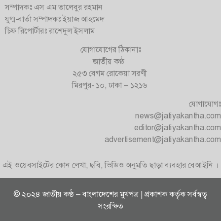
সম্পাদকঃ এস এম তালেবুর রহমান
যুগ্ম-বার্তা সম্পাদকঃ ইয়াজ আহমেদ
চিফ রিপোর্টারঃ রাশেদুল ইসলাম
যোগাযোগের ঠিকানাঃ
জাতীয় কণ্ঠ
২৫৩ বেগম রোকেয়া সরণী
মিরপুর- ১০, ঢাকা – ১২১৬
যোগাযোগঃ
news@jatiyakantha.com
editor@jatiyakantha.com
advertisement@jatiyakantha.com
এই ওয়েবসাইটের কোন লেখা, ছবি, ভিডিও অনুমতি ছাড়া ব্যবহার বেআইনি ।
© ২০২৪ জাতীয় কণ্ঠ – বাংলাদেশের মুখপত্র | প্রকাশক কর্তৃক সর্বস্বত্ব
সংরক্ষিত