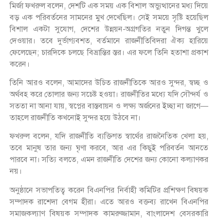
মির্জা ফখরুল বলেন, দেশটি এক সময় এক বিশাল অভ্যুত্থানের মধ্য দিয়ে
বড় এক পরিবর্তনের সামনের মুখ দেখেছিল। সেই সময়ে সৃষ্টি হয়েছিল
বিশাল একটা সুযোগ, দেশের উন্নয়ন-অগ্রগতির নতুন দিগন্ত খুলে
দেওয়ার। তবে দুর্ভাগ্যবশত, বর্তমানে রাজনীতিবিদরা ঐক্য হারিয়ে
ফেলেছেন; চারদিকে চলছে বিভ্রান্তির স্তর। এর ফলে তিনি হতাশা প্রকাশ
করেন।
তিনি আরও বলেন, আমাদের উচিত রাজনীতিকে আরও সুন্দর, স্বচ্ছ ও
অর্থবহ করে তোলার জন্য সচেষ্ট হওয়া। রাজনীতির মধ্যে যদি সৌন্দর্য ও
সততা না আনা যায়, স্বপ্নের বাস্তবায়ন ও লক্ষ্য অর্জনের ইচ্ছা না জাগে—
তাহলে রাজনীতি কখনোই সুন্দর হয়ে উঠবে না।
ফখরুল বলেন, যদি রাজনীতি ব্যক্তিগত স্বার্থের রাজনৈতিক খেলা হয়,
তবে মানুষ তার জন্য ঘৃণা করবে, আর এর কিছুই পরিবর্তন আনতে
পারবে না। সত্যি বলতে, এমন রাজনীতি দেশের জন্য কোনো কল্যাণকর
নয়।
অনুষ্ঠানে সভাপতিত্ব করেন বিএনপির নির্বাহী কমিটির প্রশিক্ষণ বিষয়ক
সম্পাদক রাশেদা বেগম হীরা। এতে আরও বক্তব্য রাখেন বিএনপির
সমাজকল্যাণ বিষয়ক সম্পাদক কামরুজ্জামান, বাংলাদেশ বেসরকারি