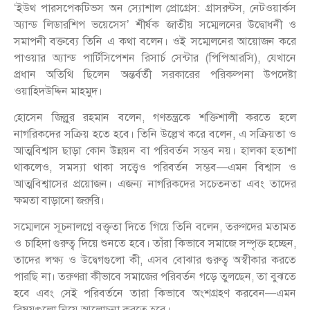
‘ইউথ পারসপেকটিভস অন স্যোশাল প্রোগ্রেস: গ্রাসরুটস, নেটওয়ার্কস
অ্যান্ড লিডারশিপ ভয়েসেস’ শীর্ষক জাতীয় সম্মেলনের উদ্বোধনী ও
সমাপনী বক্তব্যে তিনি এ কথা বলেন। ওই সম্মেলনের আয়োজন করে
পাওয়ার অ্যান্ড পার্টিসিপেশন রিসার্চ সেন্টার (পিপিআরসি), যেখানে
প্রধান অতিথি ছিলেন অন্তর্বর্তী সরকারের পরিকল্পনা উপদেষ্টা
ওয়াহিদউদ্দিন মাহমুদ।
হোসেন জিল্লুর রহমান বলেন, গণতন্ত্রকে শক্তিশালী করতে হলে
নাগরিকদের সক্রিয় হতে হবে। তিনি উল্লেখ করে বলেন, এ সক্রিয়তা ও
আত্মবিশ্বাস ছাড়া কোন উন্নয়ন বা পরিবর্তন সম্ভব নয়। হালকা হতাশা
থাকলেও, সমস্যা থাকা সত্ত্বেও পরিবর্তন সম্ভব—এমন বিশ্বাস ও
আত্মবিশ্বাসের প্রয়োজন। এজন্য নাগরিকদের সচেতনতা এবং তাদের
ক্ষমতা বাড়ানো জরুরি।
সম্মেলনে সূচনালগ্নে বক্তৃতা দিতে গিয়ে তিনি বলেন, তরুণদের মতামত
ও চাহিদা গুরুত্ব দিয়ে শুনতে হবে। তাঁরা কিভাবে সমাজে সম্পৃক্ত হচ্ছেন,
তাদের লক্ষ্য ও উদ্বেগগুলো কী, এসব বোঝার গুরুত্ব অস্বীকার করতে
পারছি না। তরুণরা কীভাবে সমাজের পরিবর্তন গড়ে তুলছেন, তা বুঝতে
হবে এবং সেই পরিবর্তনে তারা কিভাবে অংশগ্রহণ করবেন—এমন
বিষয়গুলো নিয়ে আলোচনা করতে হবে।