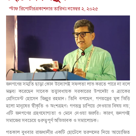
স্টাফ রিপোর্টার
প্রকাশনার তারিখঃ
নভেম্বর ২, ২০২৫
জনগণের সম্মতি ছাড়া কোন উদ্যোগই সফলতা লাভ করতে পারে না বলে
মন্তব্য করেছেন সাবেক তত্ত্বাবধায়ক সরকারের উপদেষ্টা ও ব্র্যাকের
প্রেসিডেন্ট হোসেন জিল্লুর রহমান। তিনি বলছেন, গণতন্ত্রের মূল ভিত্তি
হলো মানুষের স্বীকৃতি ও অংশগ্রহণ। গণতন্ত্র চাপিয়ে দেওয়ার বিষয় নয়;
এটি জনগণের গ্রহণযোগ্যতা ও মেনে নেওয়া জরুরি। কারণ, জনগণই
সমাজের সবচেয়ে গুরুত্বপূর্ণ অভিভাবক ও সমালোচক।
গতকাল বুধবার রাজধানীর একটি হোটেলে তরুণদের নিয়ে আয়োজিত