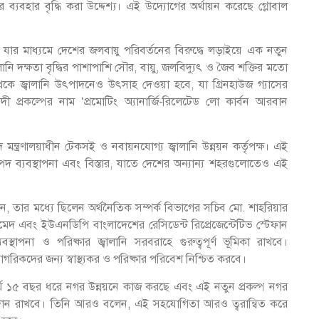
র ব্যবহার বৃদ্ধি করা উদ্দেশ্য। এই উদ্যোগের অর্থায়ন করেছে গ্লোবাল
য়, যার মাধ্যমে দেশের জলবায়ু পরিবর্তনের বিরুদ্ধে লড়াইয়ে এক নতুন
লানি দক্ষতা বৃদ্ধির পাশাপাশি সৌর, বায়ু, জলবিদ্যুৎ ও জৈব শক্তির মতো
েকে জ্বালানি উৎপাদনেও উৎসাহ দেওয়া হবে, যা গ্রিনহাউজ গ্যাসের
ী প্রকল্পের নাম ‘প্রমোটিং অ্যানার্জি-রিলেটেড লো কার্বন আরবান
দ মন্ত্রণালয়াধীন টেকসই ও নবায়নযোগ্য জ্বালানি উন্নয়ন কর্তৃপক্ষ। এই
পদ ব্যবস্থাপনা এবং বিস্তার, যাতে দেশের অন্যান্য শহরগুলোতেও এই
নেন, তার মধ্যে ছিলেন অর্থনৈতিক সম্পর্ক বিভাগের সচিব মো. শাহরিয়ার
হমেদ এবং ইউএনডিপি বাংলাদেশের রেসিডেন্ট রিপ্রেজেন্টেটিভ স্টেফান
্থাপনা ও পরিষ্কার জ্বালানি সরবরাহে গুরুত্বপূর্ণ ভূমিকা রাখবে।
িকদের জন্য স্বাস্থ্যকর ও পরিষ্কার পরিবেশ নিশ্চিত করবে।
্ঘ ১৫ বছর ধরে নগর উন্নয়নে কাজ করছে এবং এই নতুন প্রকল্প নগর
বদান রাখবে। তিনি আরও বলেন, এই সহযোগিতা আরও ত্বরান্বিত করে