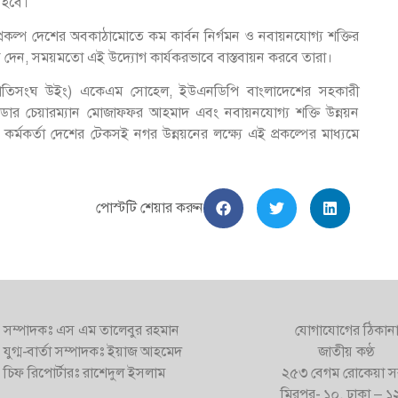
 হবে।
্রকল্প দেশের অবকাঠামোতে কম কার্বন নির্গমন ও নবায়নযোগ্য শক্তির
স দেন, সময়মতো এই উদ্যোগ কার্যকরভাবে বাস্তবায়ন করবে তারা।
 (জাতিসংঘ উইং) একেএম সোহেল, ইউএনডিপি বাংলাদেশের সহকারী
 স্রেডার চেয়ারম্যান মোজাফফর আহমাদ এবং নবায়নযোগ্য শক্তি উন্নয়ন
্মকর্তা দেশের টেকসই নগর উন্নয়নের লক্ষ্যে এই প্রকল্পের মাধ্যমে
পোস্টটি শেয়ার করুন
সম্পাদকঃ এস এম তালেবুর রহমান
যোগাযোগের ঠিকান
যুগ্ম-বার্তা সম্পাদকঃ ইয়াজ আহমেদ
জাতীয় কণ্ঠ
চিফ রিপোর্টারঃ রাশেদুল ইসলাম
২৫৩ বেগম রোকেয়া স
মিরপুর- ১০, ঢাকা – 