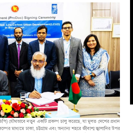
পি) যৌথভাবে নতুন একটি প্রকল্প চালু করেছে, যা মূলত দেশের প্রধান
্পের মাধ্যমে ঢাকা, চট্টগ্রাম এবং অন্যান্য শহরে জীবাশ্ম জ্বালানির উপর