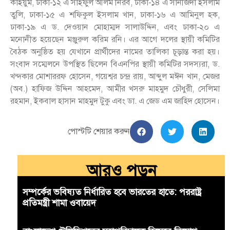
কাইয়ুম, ঢাকা-১২ এ সাইফুল আলম নিরব, ঢাকা-১৪ এ সানজিদা ইসলাম
তুলি, ঢাকা-১৫ এ শফিকুল ইসলাম খান, ঢাকা-১৬ এ আমিনুল হক,
ঢাকা-১৯ এ ড. দেওয়ান মোহাম্মদ সালাউদ্দিন, এবং ঢাকা-২০ এ
মনোনীত হয়েছেন মঞ্জুরুল করিম রনি। এর আগে দলের স্থায়ী কমিটির
বৈঠক অনুষ্ঠিত হয় যেখানে প্রার্থীদের নামের তালিকা চূড়ান্ত করা হয়।
সংবাদ সম্মেলনে উপস্থিত ছিলেন বিএনপির স্থায়ী কমিটির সদস্যরা, ড.
খন্দকার মোশাররফ হোসেন, গয়েশ্বর চন্দ্র রায়, আব্দুল মঈন খান, মেজর
(অব.) হাফিজ উদ্দিন আহমেদ, আমীর খসরু মাহমুদ চৌধুরী, সেলিমা
রহমান, ইকবাল হাসান মাহমুদ টুকু এবং ডা. এ জেড এম জাহিদ হোসেন।
পোস্টটি শেয়ার করুন
আরও পড়ুন
সম্পর্কের ভবিষ্যত নির্ধারিত হবে ভারতের হাতে: পররাষ্ট্র
প্রতিমন্ত্রী শামা ওবায়েদ