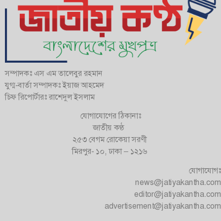
সম্পাদকঃ এস এম তালেবুর রহমান
যুগ্ম-বার্তা সম্পাদকঃ ইয়াজ আহমেদ
চিফ রিপোর্টারঃ রাশেদুল ইসলাম
যোগাযোগের ঠিকানাঃ
জাতীয় কণ্ঠ
২৫৩ বেগম রোকেয়া সরণী
মিরপুর- ১০, ঢাকা – ১২১৬
যোগাযোগঃ
news@jatiyakantha.com
editor@jatiyakantha.com
advertisement@jatiyakantha.com