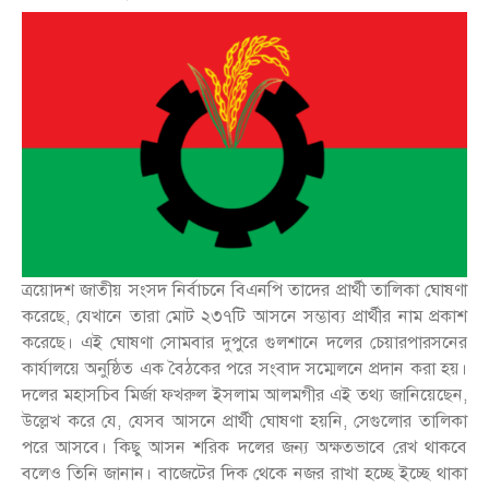
ত্রয়োদশ জাতীয় সংসদ নির্বাচনে বিএনপি তাদের প্রার্থী তালিকা ঘোষণা
করেছে, যেখানে তারা মোট ২৩৭টি আসনে সম্ভাব্য প্রার্থীর নাম প্রকাশ
করেছে। এই ঘোষণা সোমবার দুপুরে গুলশানে দলের চেয়ারপারসনের
কার্যালয়ে অনুষ্ঠিত এক বৈঠকের পরে সংবাদ সম্মেলনে প্রদান করা হয়।
দলের মহাসচিব মির্জা ফখরুল ইসলাম আলমগীর এই তথ্য জানিয়েছেন,
উল্লেখ করে যে, যেসব আসনে প্রার্থী ঘোষণা হয়নি, সেগুলোর তালিকা
পরে আসবে। কিছু আসন শরিক দলের জন্য অক্ষতভাবে রেখ থাকবে
বলেও তিনি জানান। বাজেটের দিক থেকে নজর রাখা হচ্ছে ইচ্ছে থাকা