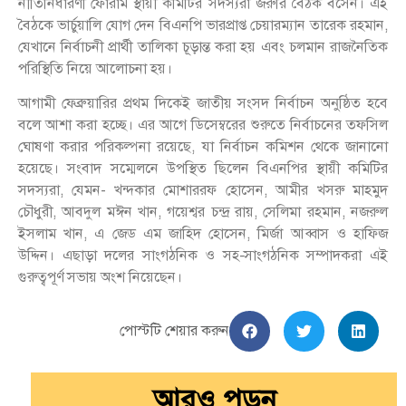
নীতিনির্ধারণী ফোরাম স্থায়ী কমিটির সদস্যরা জরুরি বৈঠক বসেন। এই
বৈঠকে ভার্চুয়ালি যোগ দেন বিএনপি ভারপ্রাপ্ত চেয়ারম্যান তারেক রহমান,
যেখানে নির্বাচনী প্রার্থী তালিকা চূড়ান্ত করা হয় এবং চলমান রাজনৈতিক
পরিস্থিতি নিয়ে আলোচনা হয়।
আগামী ফেব্রুয়ারির প্রথম দিকেই জাতীয় সংসদ নির্বাচন অনুষ্ঠিত হবে
বলে আশা করা হচ্ছে। এর আগে ডিসেম্বরের শুরুতে নির্বাচনের তফসিল
ঘোষণা করার পরিকল্পনা রয়েছে, যা নির্বাচন কমিশন থেকে জানানো
হয়েছে। সংবাদ সম্মেলনে উপস্থিত ছিলেন বিএনপির স্থায়ী কমিটির
সদস্যরা, যেমন- খন্দকার মোশাররফ হোসেন, আমীর খসরু মাহমুদ
চৌধুরী, আবদুল মঈন খান, গয়েশ্বর চন্দ্র রায়, সেলিমা রহমান, নজরুল
ইসলাম খান, এ জেড এম জাহিদ হোসেন, মির্জা আব্বাস ও হাফিজ
উদ্দিন। এছাড়া দলের সাংগঠনিক ও সহ-সাংগঠনিক সম্পাদকরা এই
গুরুত্বপূর্ণ সভায় অংশ নিয়েছেন।
পোস্টটি শেয়ার করুন
আরও পড়ুন