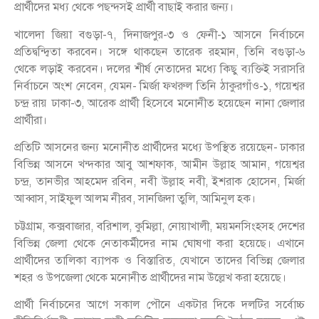
প্রার্থীদের মধ্য থেকে পছন্দসই প্রার্থী বাছাই করার জন্য।
খালেদা জিয়া বগুড়া-৭, দিনাজপুর-৩ ও ফেনী-১ আসনে নির্বাচনে
প্রতিদ্বন্দ্বিতা করবেন। সঙ্গে থাকছেন তারেক রহমান, তিনি বগুড়া-৬
থেকে লড়াই করবেন। দলের শীর্ষ নেতাদের মধ্যে কিছু ব্যক্তিই সরাসরি
নির্বাচনে অংশ নেবেন, যেমন- মির্জা ফখরুল তিনি ঠাকুরগাঁও-১, গয়েশ্বর
চন্দ্র রায় ঢাকা-৩, আরেক প্রার্থী হিসেবে মনোনীত হয়েছেন নানা জেলার
প্রার্থীরা।
প্রতিটি আসনের জন্য মনোনীত প্রার্থীদের মধ্যে উপস্থিত রয়েছেন- ঢাকার
বিভিন্ন আসনে খন্দকার আবু আশফাক, আমীন উল্লাহ আমান, গয়েশ্বর
চন্দ্র, তানভীর আহমেদ রবিন, নবী উল্লাহ নবী, ইশরাক হোসেন, মির্জা
আব্বাস, সাইফুল আলম নীরব, সানজিদা তুলি, আমিনুল হক।
চট্টগ্রাম, কক্সবাজার, বরিশাল, কুমিল্লা, নোয়াখালী, ময়মনসিংহসহ দেশের
বিভিন্ন জেলা থেকে নেতাকর্মীদের নাম ঘোষণা করা হয়েছে। এখানে
প্রার্থীদের তালিকা ব্যাপক ও বিস্তারিত, যেখানে তাদের বিভিন্ন জেলার
শহর ও উপজেলা থেকে মনোনীত প্রার্থীদের নাম উল্লেখ করা হয়েছে।
প্রার্থী নির্বাচনের আগে সকাল পৌনে একটার দিকে দলটির সর্বোচ্চ