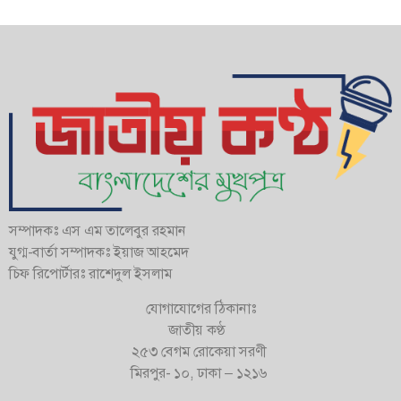
সম্পাদকঃ এস এম তালেবুর রহমান
যুগ্ম-বার্তা সম্পাদকঃ ইয়াজ আহমেদ
চিফ রিপোর্টারঃ রাশেদুল ইসলাম
যোগাযোগের ঠিকানাঃ
জাতীয় কণ্ঠ
২৫৩ বেগম রোকেয়া সরণী
মিরপুর- ১০, ঢাকা – ১২১৬