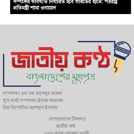
সম্পর্কের ভবিষ্যত নির্ধারিত হবে ভারতের হাতে: পররাষ্ট্র
প্রতিমন্ত্রী শামা ওবায়েদ
সম্পাদকঃ এস এম তালেবুর রহমান
যুগ্ম-বার্তা সম্পাদকঃ ইয়াজ আহমেদ
চিফ রিপোর্টারঃ রাশেদুল ইসলাম
যোগাযোগের ঠিকানাঃ
জাতীয় কণ্ঠ
২৫৩ বেগম রোকেয়া সরণী