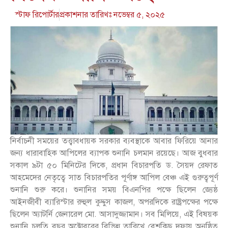
স্টাফ রিপোর্টার
প্রকাশনার তারিখঃ
নভেম্বর ৫, ২০২৫
নির্বাচনী সময়ের তত্ত্বাবধায়ক সরকার ব্যবস্থাকে আবার ফিরিয়ে আনার
জন্য ধারাবাহিক আপিলের ব্যাপক শুনানি চলমান রয়েছে। আজ বুধবার
সকাল ৯টা ৫০ মিনিটের দিকে, প্রধান বিচারপতি ড. সৈয়দ রেফাত
আহমেদের নেতৃত্বে সাত বিচারপতির পূর্ণাঙ্গ আপিল বেঞ্চ এই গুরুত্বপূর্ণ
শুনানি শুরু করে। শুনানির সময় বিএনপির পক্ষে ছিলেন জ্যেষ্ঠ
আইনজীবী ব্যারিস্টার রুহুল কুদ্দুস কাজল, অপরদিকে রাষ্ট্রপক্ষের পক্ষে
ছিলেন অ্যাটর্নি জেনারেল মো. আসাদুজ্জামান। সব মিলিয়ে, এই বিষয়ক
শুনানি চলতি বছর অক্টোবরের বিভিন্ন তারিখে বেশকিছু দফায় অনুষ্ঠিত