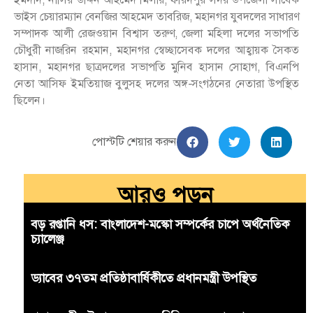
ভাইস চেয়ারম্যান বেনজির আহমেদ তাবরিজ, মহানগর যুবদলের সাধারণ
সম্পাদক আলী রেজওয়ান বিশ্বাস তরুণ, জেলা মহিলা দলের সভাপতি
চৌধুরী নাজরিন রহমান, মহানগর স্বেচ্ছাসেবক দলের আহ্বায়ক সৈকত
হাসান, মহানগর ছাত্রদলের সভাপতি মুনিব হাসান সোহাগ, বিএনপি
নেতা আসিফ ইমতিয়াজ বুলুসহ দলের অঙ্গ-সংগঠনের নেতারা উপস্থিত
ছিলেন।
পোস্টটি শেয়ার করুন
আরও পড়ুন
বড় রপ্তানি ধস: বাংলাদেশ-মস্কো সম্পর্কের চাপে অর্থনৈতিক
চ্যালেঞ্জ
ড্যাবের ৩৭তম প্রতিষ্ঠাবার্ষিকীতে প্রধানমন্ত্রী উপস্থিত