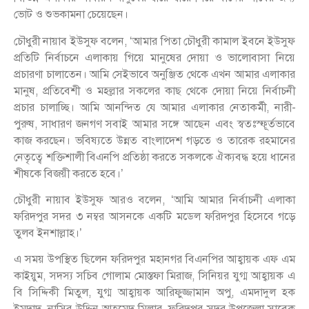
ভোট ও শুভকামনা চেয়েছেন।
চৌধুরী নায়াব ইউসুফ বলেন, ‘আমার পিতা চৌধুরী কামাল ইবনে ইউসুফ
প্রতিটি নির্বাচনে এলাকায় গিয়ে মানুষের দোয়া ও ভালোবাসা নিয়ে
প্রচারণা চালাতেন। আমি সেইভাবে অনুঞ্জিত থেকে এখন আমার এলাকার
মানুষ, প্রতিবেশী ও মহল্লার সকলের কাছ থেকে দোয়া নিয়ে নির্বাচনী
প্রচার চালাচ্ছি। আমি আনন্দিত যে আমার এলাকার নেতাকর্মী, নারী-
পুরুষ, সাধারণ জনগণ সবাই আমার সঙ্গে আছেন এবং স্বতঃস্ফূর্তভাবে
কাজ করছেন। ভবিষ্যতে উন্নত বাংলাদেশ গড়তে ও তারেক রহমানের
নেতৃত্বে শক্তিশালী বিএনপি প্রতিষ্ঠা করতে সকলকে ঐক্যবদ্ধ হয়ে ধানের
শীষকে বিজয়ী করতে হবে।’
চৌধুরী নায়াব ইউসুফ আরও বলেন, ‘আমি আমার নির্বাচনী এলাকা
ফরিদপুর সদর ৩ নম্বর আসনকে একটি মডেল ফরিদপুর হিসেবে গড়ে
তুলব ইনশাল্লাহ।’
এ সময় উপস্থিত ছিলেন ফরিদপুর মহানগর বিএনপির আহ্বায়ক এফ এম
কাইয়ুম, সদস্য সচিব গোলাম মোস্তফা মিরাজ, সিনিয়র যুগ্ম আহ্বায়ক এ
বি সিদ্দিকী মিতুল, যুগ্ম আহ্বায়ক আরিফুজ্জামান অপু, এমদাদুল হক
ইমদাদ, নাসির উদ্দিন আহমেদ মিলার, ফরিদপুর সদর উপজেলা সাবেক