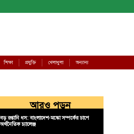
শিক্ষা
প্রযুক্তি
খেলাধুলা
অন্যান্য
আরও পড়ুন
বড় রপ্তানি ধস: বাংলাদেশ-মস্কো সম্পর্কের চাপে
অর্থনৈতিক চ্যালেঞ্জ