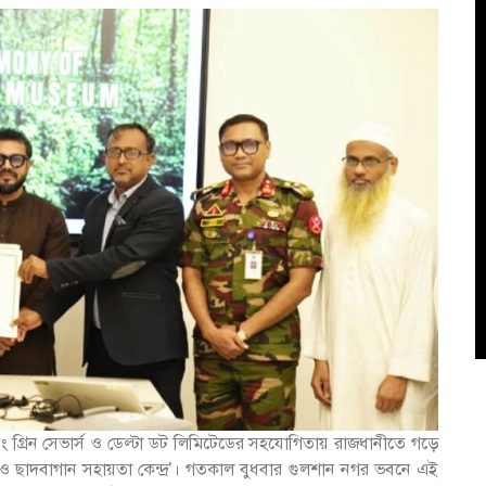
 গ্রিন সেভার্স ও ডেল্টা ডট লিমিটেডের সহযোগিতায় রাজধানীতে গড়ে
বা ও ছাদবাগান সহায়তা কেন্দ্র’। গতকাল বুধবার গুলশান নগর ভবনে এই