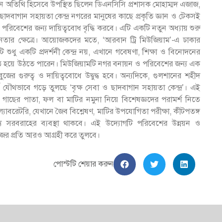
ে প্রধান অতিথি হিসেবে উপস্থিত ছিলেন ডিএনসিসি প্রশাসক মোহাম্মদ এজাজ,
াদবাগান সহায়তা কেন্দ্র নগরের মানুষের কাছে প্রকৃতি জ্ঞান ও টেকসই
ও পরিবেশের জন্য দায়িত্ববোধ বৃদ্ধি করবে। এটি একটি নতুন অধ্যায় শুরু
নতার ক্ষেত্রে। আয়োজকদের মতে, ‘আরবান ট্রি মিউজিয়াম’-এ ঢাকার
 এটি শুধু একটি প্রদর্শনী কেন্দ্র নয়, এখানে গবেষণা, শিক্ষা ও বিনোদনের
ষ্ঠ হয়ে উঠতে পারেন। মিউজিয়ামটি নগর বনায়ন ও পরিবেশের জন্য এক
জের গুরুত্ব ও দায়িত্ববোধে উদ্বুদ্ধ হবে। অন্যদিকে, গুলশানের শহীদ
্স যৌথভাবে গড়ে তুলছে ‘বৃক্ষ সেবা ও ছাদবাগান সহায়তা কেন্দ্র’। এই
বিক গাছের পাতা, ফল বা মাটির নমুনা নিয়ে বিশেষজ্ঞদের পরামর্শ নিতে
 ও ল্যাবরেটরি, যেখানে জৈব বিশ্লেষণ, মাটির উপযোগিতা পরীক্ষা, কীটপতঙ্গ
্য সরবরাহের ব্যবস্থা থাকবে। এই উদ্যোগটি পরিবেশের উন্নয়ন ও
ুজের প্রতি আরও আগ্রহী করে তুলবে।
পোস্টটি শেয়ার করুন