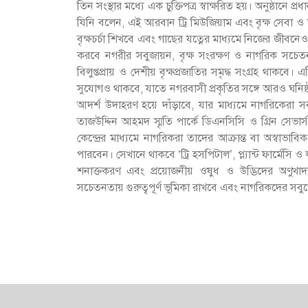
তিন সংস্থার মধ্যে এক চুক্তিপত্র স্বাক্ষরিত হয়। অনুষ্ঠান
যিনি বলেন, এই আরবান ট্রি মিউজিয়াম এবং বৃক্ষ সেবা ও ছ
বৃক্ষচর্চা শিখবে এবং গাছের যত্নের মাধ্যমে নিজের জীবনে
করবে নগরীর সবুজায়ন, বৃক্ষ সংরক্ষণ ও নাগরিক সচেত
বিলুপ্তপ্রায় ও দেশীয় বৃক্ষপ্রজাতির সমৃদ্ধ সংগ্রহ থাকবে।
সুযোগও থাকবে, যাতে নগরবাসী প্রকৃতির সঙ্গে আরও ঘনি
আদর্শ উদাহরণ হয়ে দাঁড়াবে, যার মাধ্যমে নাগরিকেরা সবু
তাজউদ্দিন আহমদ স্মৃতি পার্কে ডিএনসিসি ও গ্রিন সেভার
কেন্দ্রের মাধ্যমে নাগরিকরা তাদের আক্রান্ত বা অস্বাভা
পারবেন। সেখানে থাকবে ‘ট্রি হসপিটাল’, প্ল্যান্ট ফার্মেসি
শনাক্তকরণ এবং প্রয়োজনীয় ওষুধ ও উদ্ভিদের অণুখাদ
সচেতনতায় গুরুত্বপূর্ণ ভূমিকা রাখবে এবং নাগরিকদের সব