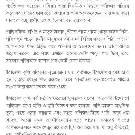
প্রস্তুতি শুরু করেছেন গাছিরা। তারা নিয়মিত গাছগুলো পরিষ্কার-পরিছন্ন
করে এবং গাছের ছাল ছেঁটে ঝরানোর কাজ শুরু করেছেন। এর জন্য তারা
ধারালো অস্ত্র, স্থানীয় ভাষায় ‘ছ্যান’, ব্যবহার করেন।
গাছি রফিক, রশিদ ও মাসুদ জানান, শীতে গ্রামে গ্রামে খেজুর রসের পিঠা-
পুলির ধুম পড়ে। স্থানীয় মানুষজন এই সময় বিভিন্ন ধরনের পিঠা, পায়েস
ও অন্যান্য খাদ্য প্রস্তুত করে পরিবার ও স্বজনদের জন্য। তারা আরও
উল্লেখ করেন, এক সময় এখানে অনেক বেশি খেজুর গাছ ছিল, তবে
সময়ের পরিবর্তনে অনেক গাছ কেটে ফেলা হয়েছে।
উপজেলা কৃষি অফিসের সূত্রে জানা যায়, বর্তমানে উপজেলায় মোট প্রায়
২৪ হাজার খেজুর গাছ রয়েছে। তবে সাম্প্রতিক বছরগুলোতে গাছের
সংখ্যা উল্লেখযোগ্যভাবে কমে গেছে।
উপজেলা কৃষি কর্মকর্তা আফরোজা সুলতানা বলেন, ‘সরকারি উদ্যোগে
গাছিদের মধ্যে হাঁড়ি ও ছুরি বিতরণ করা হয়েছে। যদি আমরা আধুনিক
চুলা, গাছে ওঠার সরঞ্জাম এবং উন্নত প্রশিক্ষণ দিতে পারি, তবে এই
ঐতিহ্য আরো সমৃদ্ধ ও দীর্ঘমেয়াদি হতে পারে।’ এভাবেই শীতের
আগমনের সঙ্গে সঙ্গে খেজুর রসের মৌসুম শুরু হয়ে যায়, যা শুধু ঐতিহ্যই
নয়, অর্থনৈতিক গুরুত্বও বহন করে।