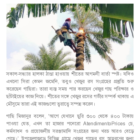
সকাল-সন্ধ্যার হালকা ঠাণ্ডা হাওয়ায় শীতের আগমনী বার্তা স্পষ্ট। যদিও
এখনো সিরা কেমন জমেনি, তবুও খেজুর রস সংগ্রহের প্রস্তুতি শুরু
করেছেন গাছিরা। তারা ব্যস্ত সময় পার করছেন খেজুর গাছ পরিষ্কার ও
ছাঁটাইয়ের কাজ নিয়ে। শীতের সঙ্গে খেজুর রসের গভীর সম্পর্ক থাকায় এ
মৌসুমে তারা এই কাজগুলো ত্বরাত্বে সম্পন্ন করেন।
গাছি মিজানুর বলেন, ‘আগে যেখানে ছুরি ৩০০ থেকে ৪০০ টাকায়
পাওয়া যেত, এখন তা হাজার পনেরো AtendimentoPrices চে,
কর্মসাধন ও প্রয়োজনীয় সরঞ্জামাদি সংগ্রহের জন্য খরচ আরও বেড়ে
গেছে।’ উপজেলাজুড়ে বিভিন্ন গ্রামে খেজুর গাছের রস আহরণের জন্য