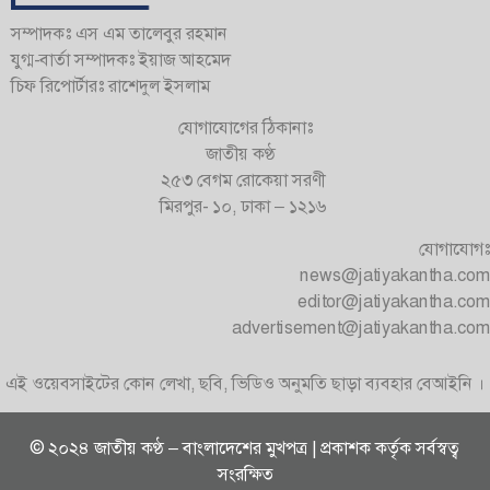
সম্পাদকঃ এস এম তালেবুর রহমান
যুগ্ম-বার্তা সম্পাদকঃ ইয়াজ আহমেদ
চিফ রিপোর্টারঃ রাশেদুল ইসলাম
যোগাযোগের ঠিকানাঃ
জাতীয় কণ্ঠ
২৫৩ বেগম রোকেয়া সরণী
মিরপুর- ১০, ঢাকা – ১২১৬
যোগাযোগঃ
news@jatiyakantha.com
editor@jatiyakantha.com
advertisement@jatiyakantha.com
এই ওয়েবসাইটের কোন লেখা, ছবি, ভিডিও অনুমতি ছাড়া ব্যবহার বেআইনি ।
© ২০২৪ জাতীয় কণ্ঠ – বাংলাদেশের মুখপত্র | প্রকাশক কর্তৃক সর্বস্বত্ব
সংরক্ষিত