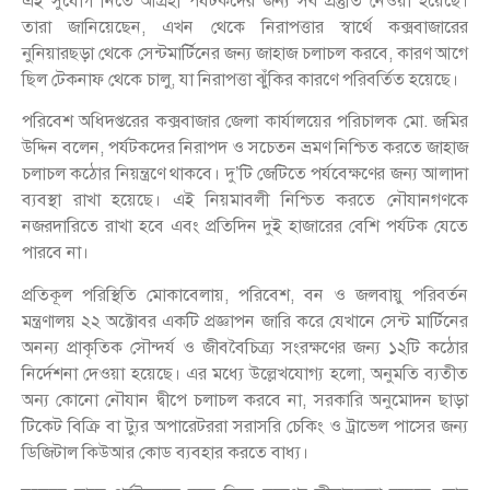
এই সুযোগ নিতে আগ্রহী পর্যটকদের জন্য সব প্রস্তুতি নেওয়া হয়েছে।
তারা জানিয়েছেন, এখন থেকে নিরাপত্তার স্বার্থে কক্সবাজারের
নুনিয়ারছড়া থেকে সেন্টমার্টিনের জন্য জাহাজ চলাচল করবে, কারণ আগে
ছিল টেকনাফ থেকে চালু, যা নিরাপত্তা ঝুঁকির কারণে পরিবর্তিত হয়েছে।
পরিবেশ অধিদপ্তরের কক্সবাজার জেলা কার্যালয়ের পরিচালক মো. জমির
উদ্দিন বলেন, পর্যটকদের নিরাপদ ও সচেতন ভ্রমণ নিশ্চিত করতে জাহাজ
চলাচল কঠোর নিয়ন্ত্রণে থাকবে। দু’টি জেটিতে পর্যবেক্ষণের জন্য আলাদা
ব্যবস্থা রাখা হয়েছে। এই নিয়মাবলী নিশ্চিত করতে নৌযানগণকে
নজরদারিতে রাখা হবে এবং প্রতিদিন দুই হাজারের বেশি পর্যটক যেতে
পারবে না।
প্রতিকূল পরিস্থিতি মোকাবেলায়, পরিবেশ, বন ও জলবায়ু পরিবর্তন
মন্ত্রণালয় ২২ অক্টোবর একটি প্রজ্ঞাপন জারি করে যেখানে সেন্ট মার্টিনের
অনন্য প্রাকৃতিক সৌন্দর্য ও জীববৈচিত্র্য সংরক্ষণের জন্য ১২টি কঠোর
নির্দেশনা দেওয়া হয়েছে। এর মধ্যে উল্লেখযোগ্য হলো, অনুমতি ব্যতীত
অন্য কোনো নৌযান দ্বীপে চলাচল করবে না, সরকারি অনুমোদন ছাড়া
টিকেট বিক্রি বা ট্যুর অপারেটররা সরাসরি চেকিং ও ট্রাভেল পাসের জন্য
ডিজিটাল কিউআর কোড ব্যবহার করতে বাধ্য।