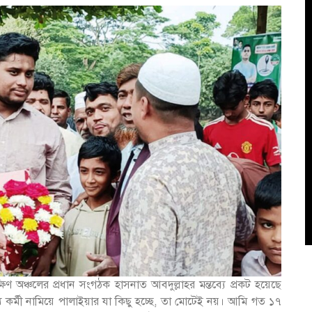
িণ অঞ্চলের প্রধান সংগঠক হাসনাত আবদুল্লাহর মন্তব্যে প্রকট হয়েছে
যে কর্মী নামিয়ে পালাইয়ার যা কিছু হচ্ছে, তা মোটেই নয়। আমি গত ১৭