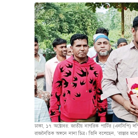
ঢাকা, ১৭ অক্টোবর: জাতীয় নাগরিক পার্টির (এনসিপি) দক্ষ
রাজনৈতিক অঙ্গনে নানা চিত্র। তিনি বলেছেন, ‘রাস্তার মধ্