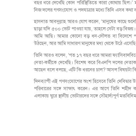
বছর ধরে দেখেছি কোন পরিস্থিতিতে কারা কোথায় ছিল।’ মঙ্
নিজ দলের গণসংযোগ ও পদযাত্রার মধ্যে তিনি এসব কথা 
হাসনাত আবদুল্লাহ আরও যোগ করেন, ‘মানুষের কাছে শুনে
ছাড়া যদি ৫০০ ভোট পাওয়া যায়, তাহলে সেটা বড় বিজয়। আ
আমি আছি। আমার কোনো বড় ধন-দৌলত বা বিদেশে পড়া
উঠছেন, আর আমি সাধারণ মানুষের মধ্য থেকে উঠে এসেছি
তিনি আরও বলেন, ‘গত ১৭ বছর ধরে আমরা ফ্যাসিবাদবিরো
নেতা-কর্মীকে দেখেছি। বিশেষ করে বিএনপি দলের নেতাকর
আছেন বলে বলছে, এটি কি ধরনের চাল? আসল বিষয়টা কি,
দিনব্যাপী এই গণসংযোগের অংশ হিসেবে তিনি দেবিদ্বার উ
পরিবারের সঙ্গে সাক্ষাৎ করেন। এর আগে তিনি শহীদ ক
এলাকায় ঘুরে স্থানীয় ভোটারদের সঙ্গে সৌহার্দ্যপূর্ণ মত