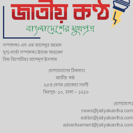
সম্পাদকঃ এস এম তালেবুর রহমান
যুগ্ম-বার্তা সম্পাদকঃ ইয়াজ আহমেদ
চিফ রিপোর্টারঃ রাশেদুল ইসলাম
যোগাযোগের ঠিকানাঃ
জাতীয় কণ্ঠ
২৫৩ বেগম রোকেয়া সরণী
মিরপুর- ১০, ঢাকা – ১২১৬
যোগাযোগঃ
news@jatiyakantha.com
editor@jatiyakantha.com
advertisement@jatiyakantha.com