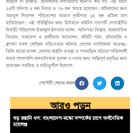
কইেদি বা হাজতি। শ্রমিকদের নির্যাতনের ঘটনাও কম নয়, এই মাসে
২৫টি ঘটনায় ৪ জন নিহত ও ৭৬ জন আহত হয়েছেন। শ্রমিকদের জন্য
অপ্রতুল নিরাপদ পরিবেশের কারণে দুর্ঘটনায় ১৪ জন শ্রমিক প্রাণ
হারিয়েছেন। এই পরিস্থিতির জন্য হিউম্যান রাইটস সাপোর্ট সোসাইটির
নির্বাহী পরিচালক ইজাজুল ইসলাম বলেন, আধিপত্য বিস্তার, রাজনৈতিক
বিরোধ, সমাবেশ ও প্রার্থীতার অন্দোলন, কমিটি গঠন, চাঁদাবাজি ও
স্থাপনা দখল কেন্দ্রিক সহিংসতার ঘটনায় দেশের নাগরিকরা আক্রান্ত।
তিনি আরো বলেন, দেশের আইনি ব্যবস্থা ও গণতান্ত্রিক প্রক্রিয়া শক্তিশালী
করার পাশাপাশি মানবাধিকার সুরক্ষা ও সবার জন্য শান্তিপূর্ণ প্রবৃদ্ধির জন্য
প্রয়োজন সমন্বিত ও দায়িত্বশীল উদ্যোগ।
পোস্টটি শেয়ার করুন
আরও পড়ুন
বড় রপ্তানি ধস: বাংলাদেশ-মস্কো সম্পর্কের চাপে অর্থনৈতিক
চ্যালেঞ্জ