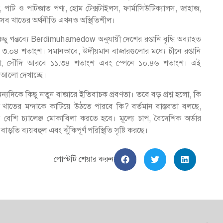
, পাট ও পাটজাত পণ্য, হোম টেক্সটাইলস, ফার্মাসিউটিক্যালস, জাহাজ,
্ণ এসব খাতের অর্থনীতি এখনও অস্থিতিশীল।
ছু গন্তব্যে Berdimuhamedow অনুযায়ী দেশের রপ্তানি বৃদ্ধি অব্যাহত
াজ্যে ৩.০৪ শতাংশ। সমানভাবে, উদীয়মান বাজারগুলোর মধ্যে চীনে রপ্তানি
তাংশ, সৌদি আরবে ১১.৩৪ শতাংশ এবং স্পেনে ১০.৪৬ শতাংশ। এই
 আলো দেখাচ্ছে।
, অন্যদিকে কিছু নতুন বাজারে ইতিবাচক প্রবণতা। তবে বড় প্রশ্ন হলো, কি
ূর্ণ খাতের মন্দাকে কাটিয়ে উঠতে পারবে কি? বর্তমান বাস্তবতা বলছে,
নে বেশি চ্যালেঞ্জ মোকাবিলা করতে হবে। মূল্যে চাপ, বৈদেশিক অর্ডার
ড়তি ব্যয়বহুল এবং ঝুঁকিপূর্ণ পরিস্থিতি সৃষ্টি করছে।
পোস্টটি শেয়ার করুন