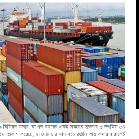
ক ৮৯ বিলিয়ন ডলার, যা গত বছরের একই সময়ের তুলনায় ৫ দশমিক ৫৪
তথ্য প্রকাশ করেছে, যা মোট চার মাস ধরে রপ্তানি আয় কমার ধারাকেই