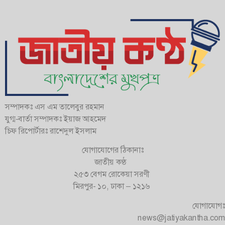
সম্পাদকঃ এস এম তালেবুর রহমান
যুগ্ম-বার্তা সম্পাদকঃ ইয়াজ আহমেদ
চিফ রিপোর্টারঃ রাশেদুল ইসলাম
যোগাযোগের ঠিকানাঃ
জাতীয় কণ্ঠ
২৫৩ বেগম রোকেয়া সরণী
মিরপুর- ১০, ঢাকা – ১২১৬
যোগাযোগঃ
news@jatiyakantha.com