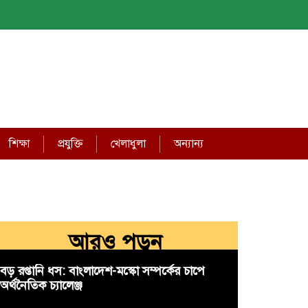
শিক্ষা
প্রযুক্তি
খেলাধুলা
অন্যান্য
আরও পড়ুন
বড় রপ্তানি ধস: বাংলাদেশ-মস্কো সম্পর্কের চাপে
অর্থনৈতিক চ্যালেঞ্জ