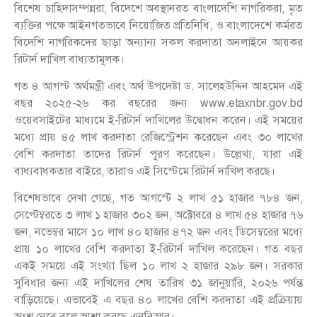
বিশেষ চাহিদাসম্পন্নরা, বিদেশে অবস্থানরত বাংলাদেশি নাগরিকরা, মৃত
ব্যক্তির পক্ষে আইনগতভাবে নিয়োজিত প্রতিনিধি, ও বাংলাদেশে কর্মরত
বিদেশি নাগরিকদের ছাড়া অন্যান্য সকল করদাতা অনলাইনে আয়কর
রিটার্ন দাখিল বাধ্যতামূলক।
গত ৪ আগস্ট অর্থমন্ত্রী এবং অর্থ উপদেষ্টা ড. সালেহউদ্দিন আহমেদ এই
বছর ২০২৫-২৬ কর বছরের জন্য www.etaxnbr.gov.bd
ওয়েবসাইটের মাধ্যমে ই-রিটার্ন দাখিলের উদ্বোধন করেন। এই সময়ের
মধ্যে প্রায় ৪৫ লাখ করদাতা রেজিস্ট্রেশন করেছেন এবং ৩০ লাখের
বেশি করদাতা তাদের রিটার্ন পূরণ করেছেন। উল্লেখ্য, যারা এই
বাধ্যবাধকতার বাইরে, তারাও এই সিস্টেমে রিটার্ন দাখিল করছে।
বিশেষভাবে দেখা গেছে, গত আগস্টে ২ লাখ ৫১ হাজার ৭৮৪ জন,
সেপ্টেম্বরতে ৩ লাখ ১ হাজার ৩০২ জন, অক্টোবরে ৪ লাখ ৫৪ হাজার ৭৬
জন, নভেম্বর মাসে ১০ লাখ ৪০ হাজার ৪৭২ জন এবং ডিসেম্বরের মধ্যে
প্রায় ১০ লাখের বেশি করদাতা ই-রিটার্ন দাখিল করেছেন। গত বছর
একই সময়ে এই সংখ্যা ছিল ১০ লাখ ২ হাজার ২৯৮ জন। সরকার
সুবিধার জন্য এই দাখিলের শেষ তারিখ ৩১ জানুয়ারি, ২০২৬ পর্যন্ত
বাড়িয়েছে। এভাবেই এ বছর ৪০ লাখের বেশি করদাতা এই প্রক্রিয়ায়
অংশ নেবে বলে আশা করছে এনবিআর।