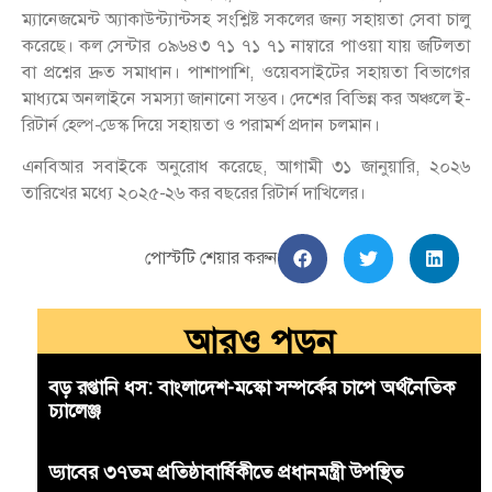
ম্যানেজমেন্ট অ্যাকাউন্ট্যান্টসহ সংশ্লিষ্ট সকলের জন্য সহায়তা সেবা চালু
করেছে। কল সেন্টার ০৯৬৪৩ ৭১ ৭১ ৭১ নাম্বারে পাওয়া যায় জটিলতা
বা প্রশ্নের দ্রুত সমাধান। পাশাপাশি, ওয়েবসাইটের সহায়তা বিভাগের
মাধ্যমে অনলাইনে সমস্যা জানানো সম্ভব। দেশের বিভিন্ন কর অঞ্চলে ই-
রিটার্ন হেল্প-ডেস্ক দিয়ে সহায়তা ও পরামর্শ প্রদান চলমান।
এনবিআর সবাইকে অনুরোধ করেছে, আগামী ৩১ জানুয়ারি, ২০২৬
তারিখের মধ্যে ২০২৫-২৬ কর বছরের রিটার্ন দাখিলের।
পোস্টটি শেয়ার করুন
আরও পড়ুন
বড় রপ্তানি ধস: বাংলাদেশ-মস্কো সম্পর্কের চাপে অর্থনৈতিক
চ্যালেঞ্জ
ড্যাবের ৩৭তম প্রতিষ্ঠাবার্ষিকীতে প্রধানমন্ত্রী উপস্থিত