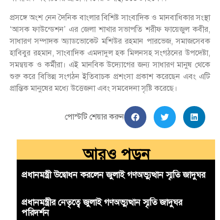
প্রসঙ্গে অংশ নেন দৈনিক বাংলার বিশিষ্ট সাংবাদিক ও মানবাধিকার সংস্থা
‘আসক ফাউন্ডেশন’ এর জেলা শাখার সভাপতি শরীফ ফায়েজুল কবীর,
সাধারণ সম্পাদক অ্যাডভোকেট মশিউর রহমান পারভেজ, সমাজসেবক
হাবিবুর রহমান, সাংবাদিক এমদাদুল হক মিলনসহ সংগঠনের উপদেষ্টা,
সমন্বয়ক ও কর্মীরা। এই মানবিক উদ্যোগের জন্য সাধারণ মানুষ থেকে
শুরু করে বিভিন্ন সংগঠন ইতিবাচক প্রশংসা প্রকাশ করেছেন এবং এটি
প্রান্তিক মানুষের মধ্যে উত্তেজনা এবং সমবেদনা সৃষ্টি করেছে।
পোস্টটি শেয়ার করুন
আরও পড়ুন
প্রধানমন্ত্রী উদ্বোধন করলেন জুলাই গণঅভ্যুত্থান স্মৃতি জাদুঘর
প্রধানমন্ত্রীর নেতৃত্বে জুলাই গণঅভ্যুত্থান স্মৃতি জাদুঘর
পরিদর্শন