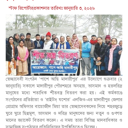
স্টাফ রিপোর্টার
প্রকাশনার তারিখঃ
জানুয়ারি ৩, ২০২৬
স্বেচ্ছাসেবী সংগঠন ‘পাশে আছি মাদারীপুর’ এর উদ্যোগে শুক্রবার (২
জানুয়ারি) সকালে মাদারীপুর পৌরশহরে অসহায়, ভাসমান ও হতদরিদ্র
মানুষের মধ্যে শতাধিক শীতবস্ত্র বিতরণ করা হয়। এই কর্মকাণ্ডে
সংগঠনের প্রতিষ্ঠাতা ও ‘রাইটস্ যশোর’ এনজিও-এর মাদারীপুর জেলার
প্রোগ্রাম অফিসার বায়োজীদ মিয়া তার স্বেচ্ছাসেবকদের নিয়ে শহরজুড়ে
ঘুরে ঘুরে ছিন্নমূল, ভাসমান ও দরিদ্র মানুষদের জন্য নতুন ও গুণগত
মানের জ্যাকেট বিতরণ করেন। এ সময় তারা বিভিন্ন মানবাধিকার ও
সামাজিক সংগঠনের প্রতিনিধিদের উপস্থিতিতেও ছিলেন।