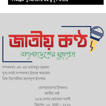
সম্পাদকঃ এস এম তালেবুর রহমান
যুগ্ম-বার্তা সম্পাদকঃ ইয়াজ আহমেদ
চিফ রিপোর্টারঃ রাশেদুল ইসলাম
যোগাযোগের ঠিকানাঃ
জাতীয় কণ্ঠ
২৫৩ বেগম রোকেয়া সরণী
মিরপুর- ১০, ঢাকা – ১২১৬