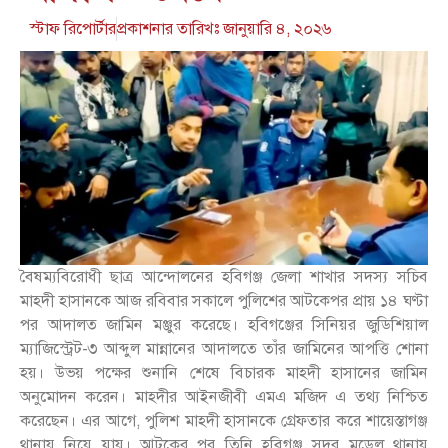
স্টাফ রিপোর্টার
প্রকাশনার তারিখঃ
জানুয়ারি ৪, ২০২৬
বৈষম্যবিরোধী ছাত্র আন্দোলনের হবিগঞ্জ জেলা শাখার সদস্য সচিব
মাহদী হাসানকে আজ রবিবার সকালে পুলিশের আটকেপর প্রায় ১৪ ঘণ্টা
পর আদালত জামিন মঞ্জুর করেছে। হবিগঞ্জের সিনিয়র জুডিশিয়াল
ম্যাজিস্ট্রেট-৩ আব্দুল মান্নানের আদালতে তাঁর জামিনের আপত্তি শোনা
হয়। উভয় পক্ষের শুনানি শেষে বিচারক মাহদী হাসানের জামিন
অনুমোদন করেন। মাহদীর আইনজীবী এমএ মজিদ এ তথ্য নিশ্চিত
করেছেন। এর আগে, পুলিশ মাহদী হাসানকে গ্রেফতার করে শায়েস্তাগঞ্জ
থানায় নিয়ে যায়। আটকের পর তিনি হবিগঞ্জ সদর মডেল থানায়