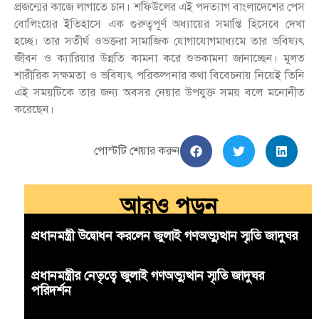
প্রজন্মের কাজে লাগাতে চান। শফিউলের এই পদত্যাগ বাংলাদেশের পেস
বোলিংয়ের ইতিহাসে এক গুরুত্বপূর্ণ অধ্যায়ের সমাপ্তি হিসেবে দেখা
হচ্ছে। তার সতীর্থ ওভক্তরা সামাজিক যোগাযোগমাধ্যমে তার ভবিষ্যৎ
জীবন ও ক্যারিয়ার উন্নতি কামনা করে শুভকামনা জানাচ্ছেন। মূলত
শারীরিক সক্ষমতা ও ভবিষ্যৎ পরিকল্পনার কথা বিবেচনায় নিয়েই তিনি
এই সময়টিকে তার জন্য অবসর নেয়ার উপযুক্ত সময় বলে মনোনীত
করেছেন।
পোস্টটি শেয়ার করুন
আরও পড়ুন
প্রধানমন্ত্রী উদ্বোধন করলেন জুলাই গণঅভ্যুত্থান স্মৃতি জাদুঘর
প্রধানমন্ত্রীর নেতৃত্বে জুলাই গণঅভ্যুত্থান স্মৃতি জাদুঘর
পরিদর্শন