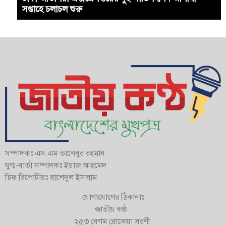
সপ্তাহে চলাচল শুরু
সম্পাদকঃ এস এম তালেবুর রহমান
যুগ্ম-বার্তা সম্পাদকঃ ইয়াজ আহমেদ
চিফ রিপোর্টারঃ রাশেদুল ইসলাম
যোগাযোগের ঠিকানাঃ
জাতীয় কণ্ঠ
২৫৩ বেগম রোকেয়া সরণী