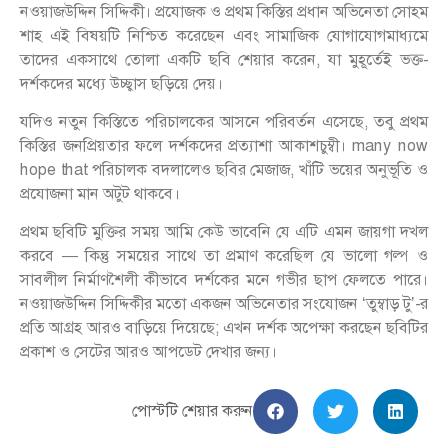
নওয়াজউদ্দিন সিদ্দিকী। প্রযোজক ও প্রথম কিস্তির প্রধান অভিনেতা সোহম
শাহ এই বিষয়টি নিশ্চিত করেছেন এবং সামাজিক যোগাযোগমাধ্যমে
তাদের একসাথে তোলা একটি ছবি শেয়ার করেন, যা মুহূর্তেই ভক্ত-
দর্শকদের মধ্যে উচ্ছ্বাস ছড়িয়ে দেয়।
যদিও নতুন কিস্তিতে পরিচালকের আসনে পরিবর্তন এসেছে, তবু প্রথম
কিস্তির জনপ্রিয়তার ফলে দর্শকদের প্রত্যাশা আকাশচুম্বী। many now
hope that পরিচালক বদলালেও ছবির মেজাজ, খাঁটি ভয়ের অনুভূতি ও
প্রযোজনা মান অটুট থাকবে।
প্রথম ছবিটি মুক্তির সময় আমি কেউ ভাবেনি যে এটি এমন জায়গা দখল
করবে — কিন্তু সময়ের সাথে তা প্রমাণ করেছিল যে ভালো গল্প ও
সাবলীল নির্মাণশৈলী কীভাবে দর্শকের মনে গভীর ছাপ ফেলতে পারে।
নওয়াজউদ্দিন সিদ্দিকীর মতো একজন অভিনেতার সংযোজন ‘তুম্বাড় টু’-র
প্রতি আগ্রহ আরও বাড়িয়ে দিয়েছে; এখন দর্শক অপেক্ষা করছেন ছবিটির
প্রকাশ ও সেটের আরও আপডেট দেখার জন্য।
পোস্টটি শেয়ার করুন