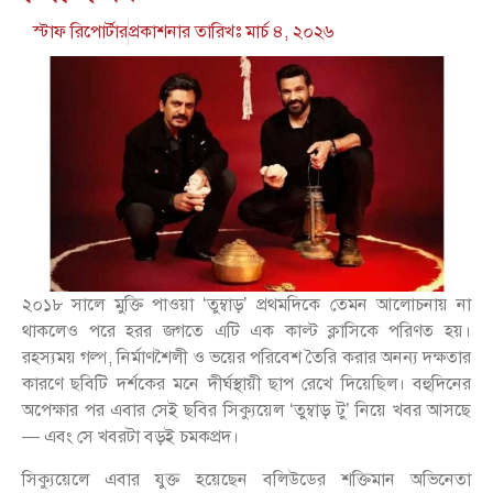
স্টাফ রিপোর্টার
প্রকাশনার তারিখঃ
মার্চ ৪, ২০২৬
২০১৮ সালে মুক্তি পাওয়া ‘তুম্বাড়’ প্রথমদিকে তেমন আলোচনায় না
থাকলেও পরে হরর জগতে এটি এক কাল্ট ক্লাসিকে পরিণত হয়।
রহস্যময় গল্প, নির্মাণশৈলী ও ভয়ের পরিবেশ তৈরি করার অনন্য দক্ষতার
কারণে ছবিটি দর্শকের মনে দীর্ঘস্থায়ী ছাপ রেখে দিয়েছিল। বহুদিনের
অপেক্ষার পর এবার সেই ছবির সিক্যুয়েল ‘তুম্বাড় টু’ নিয়ে খবর আসছে
— এবং সে খবরটা বড়ই চমকপ্রদ।
সিক্যুয়েলে এবার যুক্ত হয়েছেন বলিউডের শক্তিমান অভিনেতা