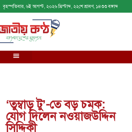
বৃহস্পতিবার, ৬ই আগস্ট, ২০২৬ খ্রিস্টাব্দ, ২২শে শ্রাবণ, ১৪৩৩ বঙ্গাব্দ
‘তুম্বাড় টু’-তে বড় চমক:
যোগ দিলেন নওয়াজউদ্দিন
সিদ্দিকী