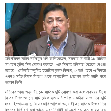
মন্ত্রিপরিষদ সচিব নাসিমুল গনি জানিয়েছেন, সরকার আগামী ১৮ মার্চকে
সাধারণ ছুটির দিন ঘোষণা করেছে। এই সিদ্ধান্ত মন্ত্রিসভা বৈঠকে নেওয়া
হয়েছে—বৈঠকটি অনুষ্ঠিত হয়েছিল বৃহস্পতিবার, ৫ মার্চ। তবে এ বিষয়ে
এখনও মন্ত্রিপরিষদ বিভাগ থেকে আনুষ্ঠানিক প্রজ্ঞাপন জারি হয়নি বলে
জানান তিনি।
সচিবের ভাষ্য অনুযায়ী, ১৮ মার্চকে ছুটি ঘোষণা করা হলে এবারের ঈদুল
ফিতর উপলক্ষে ১৭ মার্চ থেকে ২৩ মার্চ পর্যন্ত একটানা সাত দিন ছুটি
হবে। ইতোমধ্যে ছুটির সরকারি তালিকা অনুযায়ী ২১ মার্চকে ঈদের দিন
হিসেবে নির্ধারণ করা আছে এবং নির্বাহী আদেশে ১৯–২০ ও ২২–২৩