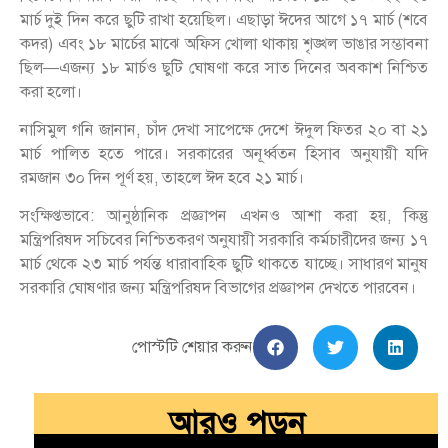
মার্চ দুই দিন করে ছুটি রাখা হয়েছিল। এছাড়া ঈদের আগে ১৭ মার্চ (শবে
কদর) এবং ১৮ মার্চের মাঝে অফিস খোলা থাকায় শৃঙ্খল ভাঙার সম্ভাবনা
ছিল—এজন্য ১৮ মার্চও ছুটি ঘোষণা করে সাত দিনের অবকাশ নিশ্চিত
করা হলো।
নাসিমুল গনি জানান, চাঁদ দেখা সাপেক্ষে দেশে ঈদুল ফিতর ২০ বা ২১
মার্চ পালিত হতে পারে। সরকারের অনূর্ধ্বতন হিসাব অনুযায়ী যদি
রমজান ৩০ দিন পূর্ণ হয়, তাহলে ঈদ হবে ২১ মার্চ।
সংক্ষিপ্তভাবে: আনুষ্ঠানিক প্রজ্ঞাপন এখনও আশা করা হয়, কিন্তু
মন্ত্রিপরিষদ সচিবের নিশ্চিতকরণ অনুযায়ী সরকারি কর্মচারীদের জন্য ১৭
মার্চ থেকে ২৩ মার্চ পর্যন্ত ধারাবাহিক ছুটি থাকতে যাচ্ছে। সাধারণ মানুষ
সরকারি ঘোষণার জন্য মন্ত্রিপরিষদ বিভাগের প্রজ্ঞাপন দেখতে পারবেন।
পোস্টটি শেয়ার করুন
আরও পড়ুন