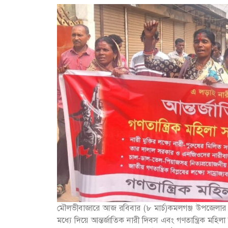
মৌলভীবাজারে আজ রবিবার (৮ মার্চ)কমলগঞ্জ উপজেলার শম
মধ্যে দিয়ে আন্তর্জাতিক নারী দিবস এবং গণতান্ত্রিক মহিল