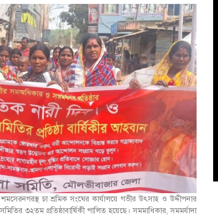
সেরনগরস্থ চা শ্রমিক সংঘের কার্যালয়ে গভীর উৎসাহ ও উদ্দীপনার
া সমিতির ৩২তম প্রতিষ্ঠাবার্ষিকী পালিত হয়েছে। সমমাধিকার, সমমর্যাদা