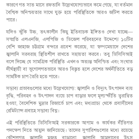
কারণে গত সাত মাসে রফতানি উল্লেখযোগ্যভাবে কমে গেছে, যা বর্তমান
বৈশ্বিক অনিশ্চয়তার সাথে যুক্ত হয়ে পরিস্থিতিকে আরও জটিল করতে
পারে।
যদিও ঝুঁকি উচ্চ, তৎকালীন কিছু ইতিবাচক ইঙ্গিতও দেখা যাচ্ছে—
সম্প্রতি এলএনজি, এলপিজি ও ডিজেল পরিবহনের উদ্দেশ্যে ১০টির
বেশি জাহাজ চট্টগ্রাম বন্দরে প্রবেশ করেছে, যা স্বল্পমেয়াদে দেশের
জ্বালানি সরবরাহ স্থিতিশীল রাখতে সহায়তা করবে। তবু ডিসিসিআই
বলে দিচ্ছে যে সামগ্রিক পরিস্থিতি এখনও অত্যন্ত অনিশ্চিত এবং সংঘাত
দীর্ঘস্থায়ী বা ভূগোলগতভাবে আরও বিস্তৃত হলে দেশের অর্থনীতিতে বড়
সামষ্টিক চাপ তৈরি হতে পারে।
সম্ভাব্য প্রভাবগুলোর মধ্যে উল্লেখযোগ্য: জ্বালানি ও বিদ্যুৎ উৎপাদন ব্যয়
বৃদ্ধি, পরিবহন ও উৎপাদন ব্যয়ে চাপ বাড়ার ফলে মূল্যস্ফীতি ত্বরান্বিত
হওয়া, বৈদেশিক মুদ্রার রিজার্ভে চাপ এবং মধ্যপ্রাচ্য থেকে প্রবাসীদের
রেমিট্যান্স প্রবাহে সম্ভাব্য বিঘ্ন।
এই পরিস্থিতিতে ডিসিসিআই সরকারকে আগাম ও কার্যকর নীতিগত
পদক্ষেপ নিতে আহ্বান জানিয়েছে। তাদের সুপারিশগুলোর মধ্যে রয়েছে
কৌশলগত জ্বালানি মজুত বাড়ানো, জ্বালানি আমদানের উৎস