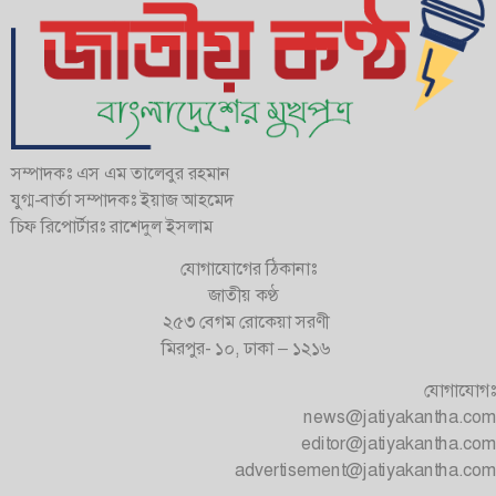
সম্পাদকঃ এস এম তালেবুর রহমান
যুগ্ম-বার্তা সম্পাদকঃ ইয়াজ আহমেদ
চিফ রিপোর্টারঃ রাশেদুল ইসলাম
যোগাযোগের ঠিকানাঃ
জাতীয় কণ্ঠ
২৫৩ বেগম রোকেয়া সরণী
মিরপুর- ১০, ঢাকা – ১২১৬
যোগাযোগঃ
news@jatiyakantha.com
editor@jatiyakantha.com
advertisement@jatiyakantha.com