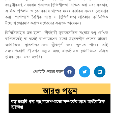
বহুমুখীকরণ, সরবরাহ শৃঙ্খলের স্থিতিশীলতা নিশ্চিত করা এবং সরকার,
আর্থিক প্রতিষ্ঠান ও বেসরকারি খাতের মধ্যে কার্যকর সমন্বয় জোরদার
করা। পাশাপাশি বৈশ্বিক শান্তি ও স্থিতিশীলতা প্রতিষ্ঠায় কূটনৈতিক
উদ্যোগ জোরদার করাও সংগঠনের অন্যতম আবেদন।
ডিসিসিআই’র মত হলো—দীর্ঘস্থায়ী ভূরাজনৈতিক সংঘাত শুধু বৈশ্বিক
বাণিজ্যকেই না ধরেই বাংলাদেশের মতো উন্নয়নশীল দেশের মাক্রো-
অর্থনীতিক স্থিতিশীলতাকেও ঝুঁকিপূর্ণ করে তুলতে পারে। তাই
সময়োপযোগী নীতিগত প্রস্তুতি এবং আন্তর্জাতিক কূটনীতিতে সক্রিয়
ভূমিকা নেয়া এখন জরুরি।
পোস্টটি শেয়ার করুন
আরও পড়ুন
বড় রপ্তানি ধস: বাংলাদেশ-মস্কো সম্পর্কের চাপে অর্থনৈতিক
চ্যালেঞ্জ