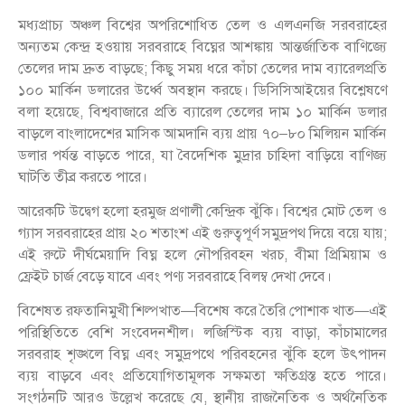
মধ্যপ্রাচ্য অঞ্চল বিশ্বের অপরিশোধিত তেল ও এলএনজি সরবরাহের
অন্যতম কেন্দ্র হওয়ায় সরবরাহে বিঘ্নের আশঙ্কায় আন্তর্জাতিক বাণিজ্যে
তেলের দাম দ্রুত বাড়ছে; কিছু সময় ধরে কাঁচা তেলের দাম ব্যারেলপ্রতি
১০০ মার্কিন ডলারের উর্ধ্বে অবস্থান করছে। ডিসিসিআইয়ের বিশ্লেষণে
বলা হয়েছে, বিশ্ববাজারে প্রতি ব্যারেল তেলের দাম ১০ মার্কিন ডলার
বাড়লে বাংলাদেশের মাসিক আমদানি ব্যয় প্রায় ৭০–৮০ মিলিয়ন মার্কিন
ডলার পর্যন্ত বাড়তে পারে, যা বৈদেশিক মুদ্রার চাহিদা বাড়িয়ে বাণিজ্য
ঘাটতি তীব্র করতে পারে।
আরেকটি উদ্বেগ হলো হরমুজ প্রণালী কেন্দ্রিক ঝুঁকি। বিশ্বের মোট তেল ও
গ্যাস সরবরাহের প্রায় ২০ শতাংশ এই গুরুত্বপূর্ণ সমুদ্রপথ দিয়ে বয়ে যায়;
এই রুটে দীর্ঘমেয়াদি বিঘ্ন হলে নৌপরিবহন খরচ, বীমা প্রিমিয়াম ও
ফ্রেইট চার্জ বেড়ে যাবে এবং পণ্য সরবরাহে বিলম্ব দেখা দেবে।
বিশেষত রফতানিমুখী শিল্পখাত—বিশেষ করে তৈরি পোশাক খাত—এই
পরিস্থিতিতে বেশি সংবেদনশীল। লজিস্টিক ব্যয় বাড়া, কাঁচামালের
সরবরাহ শৃঙ্খলে বিঘ্ন এবং সমুদ্রপথে পরিবহনের ঝুঁকি হলে উৎপাদন
ব্যয় বাড়বে এবং প্রতিযোগিতামূলক সক্ষমতা ক্ষতিগ্রস্ত হতে পারে।
সংগঠনটি আরও উল্লেখ করেছে যে, স্থানীয় রাজনৈতিক ও অর্থনৈতিক