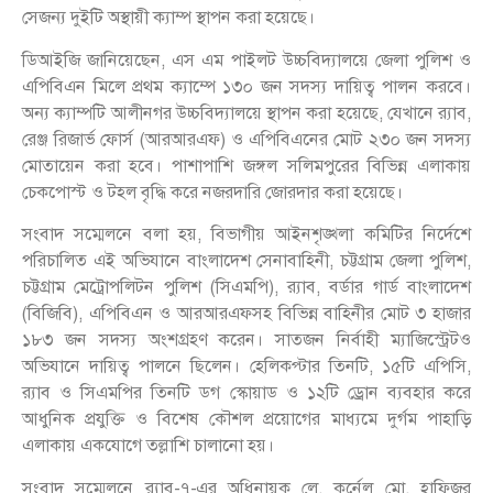
সেজন্য দুইটি অস্থায়ী ক্যাম্প স্থাপন করা হয়েছে।
ডিআইজি জানিয়েছেন, এস এম পাইলট উচ্চবিদ্যালয়ে জেলা পুলিশ ও
এপিবিএন মিলে প্রথম ক্যাম্পে ১৩০ জন সদস্য দায়িত্ব পালন করবে।
অন্য ক্যাম্পটি আলীনগর উচ্চবিদ্যালয়ে স্থাপন করা হয়েছে, যেখানে র‌্যাব,
রেঞ্জ রিজার্ভ ফোর্স (আরআরএফ) ও এপিবিএনের মোট ২৩০ জন সদস্য
মোতায়েন করা হবে। পাশাপাশি জঙ্গল সলিমপুরের বিভিন্ন এলাকায়
চেকপোস্ট ও টহল বৃদ্ধি করে নজরদারি জোরদার করা হয়েছে।
সংবাদ সম্মেলনে বলা হয়, বিভাগীয় আইনশৃঙ্খলা কমিটির নির্দেশে
পরিচালিত এই অভিযানে বাংলাদেশ সেনাবাহিনী, চট্টগ্রাম জেলা পুলিশ,
চট্টগ্রাম মেট্রোপলিটন পুলিশ (সিএমপি), র‍্যাব, বর্ডার গার্ড বাংলাদেশ
(বিজিবি), এপিবিএন ও আরআরএফসহ বিভিন্ন বাহিনীর মোট ৩ হাজার
১৮৩ জন সদস্য অংশগ্রহণ করেন। সাতজন নির্বাহী ম্যাজিস্ট্রেটও
অভিযানে দায়িত্ব পালনে ছিলেন। হেলিকপ্টার তিনটি, ১৫টি এপিসি,
র‍্যাব ও সিএমপির তিনটি ডগ স্কোয়াড ও ১২টি ড্রোন ব্যবহার করে
আধুনিক প্রযুক্তি ও বিশেষ কৌশল প্রয়োগের মাধ্যমে দুর্গম পাহাড়ি
এলাকায় একযোগে তল্লাশি চালানো হয়।
সংবাদ সম্মেলনে র‍্যাব-৭-এর অধিনায়ক লে. কর্নেল মো. হাফিজুর