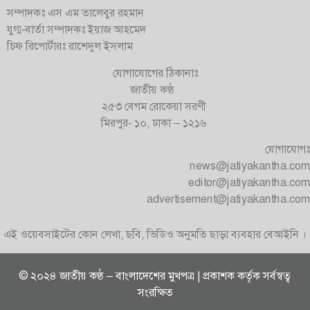
সম্পাদকঃ এস এম তালেবুর রহমান
যুগ্ম-বার্তা সম্পাদকঃ ইয়াজ আহমেদ
চিফ রিপোর্টারঃ রাশেদুল ইসলাম
যোগাযোগের ঠিকানাঃ
জাতীয় কণ্ঠ
২৫৩ বেগম রোকেয়া সরণী
মিরপুর- ১০, ঢাকা – ১২১৬
যোগাযোগঃ
news@jatiyakantha.com
editor@jatiyakantha.com
advertisement@jatiyakantha.com
এই ওয়েবসাইটের কোন লেখা, ছবি, ভিডিও অনুমতি ছাড়া ব্যবহার বেআইনি ।
© ২০২৪ জাতীয় কণ্ঠ – বাংলাদেশের মুখপত্র | প্রকাশক কর্তৃক সর্বস্বত্ব
সংরক্ষিত