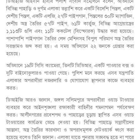
ডিআইজি আহসান হাবীব পলাশ সংবাদ সম্মেলনে বলেন, অভিযানে
বিভিন্ন পাহাড়ি ও দুর্গম এলাকা তল্লাশি করে একটি বিদেশি পিস্তল, একটি
দেশীয় পিস্তল, একটি এলজি, ২৭টি পাইপগান, পিস্তলের ৩০টি ম্যাগাজিন,
দেশীয় অস্ত্র তৈরির ৫৭টি পাইপ, ৬১টি কার্তুজ, বিভিন্ন আগ্নেয়াস্ত্রের
১,১১৩টি গুলি এবং ১১টি ককটেল (বিস্ফোরক) উদ্ধার করা হয়েছে।
পাশাপাশি পাইপগান তৈরির লেদ মেশিনসহ বিপুল পরিমাণ অস্ত্র তৈরির
সরঞ্জামও জব্দ করা হয়। এ সময় অভিযানে ২২ জনকে গ্রেপ্তার করা
হয়েছে।
অভিযানে ১৯টি সিসি ক্যামেরা, তিনটি ডিভিআর, একটি পাওয়ার বক্স ও
দুটি বাইনোকুলারও পাওয়া গেছে। পুলিশ মনে করছে এসব যন্ত্রপাতি
এলাকার অপরাধীরা নজরদারি ও যোগাযোগ স্থাপনার কাজে ব্যবহার
করত।
ডিআইজি আরও জানান, জঙ্গল সলিমপুরে অপরাধীরা ওয়াচ টাওয়ার
ব্যবহার করে আইনশৃঙ্খলা রক্ষাকারী বাহিনীর গমনাগমন পর্যবেক্ষণ
করত। আলীনগরের প্রবেশপথ ও পাহাড়ের চূড়ায় স্থাপিত এসব ওয়াচ
টাওয়ারের কার্যক্রম ভেঙে দেওয়া হয়। বিভিন্ন পাহাড়ে সন্ত্রাসীদের
আস্তানা, অস্ত্র তৈরির কারখানা ও অপরাধমূলক নেটওয়ার্ক ধ্বংস করা
হয়েছে বলেও তিনি জানান। এলাকা যাতে পুনরায় সঙ্ঘবদ্ধ হতে না পারে