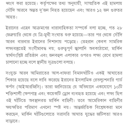
ধ্বংস করা হয়েছে। কর্তৃপক্ষের তথ্য অনুযায়ী, সাম্প্রতিক এই হামলায়
সৌদি আরবে অন্তত দু’জন নিহত হয়েছেন এবং আরও ১২ জন গুরুতর
আহত।
ইরানের এহেন আক্রমণের ধারাবাহিকতা সম্পর্কে বলা হচ্ছে, গত ২৮
ফেব্রুয়ারি থেকে যে ত্রি-মুখী সংঘাত শুরু হয়েছে—তার পর থেকে সৌদি
আরব বারবার ইরানের নিশানায় পড়েছে। তেহরান কেবল সামরিক
লক্ষ্যবস্তুতেই সংসীমাবদ্ধ নয়; গুরুত্বপূর্ণ জ্বালানি অবকাঠামো, মার্কিন
স্বার্থসংশ্লিষ্ট প্রতিষ্ঠান এবং জনবহুল এলাকার ওপরও লক্ষ্য রেখে হামলা
চালানো হচ্ছে বলে স্থানীয় সূত্রগুলো বলছে।
সংযুক্ত আরব আমিরাতের আল-ধাফরা বিমানঘাঁটিও একই আঘাতের
শিকার হয়েছে বলে দাবি করেছে ইরানের ইসলামিক রেভল্যুশনারি গার্ড
কর্পস (আইআরজিসি)। তারা জানিয়েছে যে অভিযানে একযোগে ১০টি
শক্তিশালী ক্ষেপণাস্ত্র এবং কয়েকটি ড্রোন ব্যবহৃত হয়েছে এবং লক্ষ্য ছিল
ওই ঘাঁটিতে অবস্থানরত মার্কিন বাহিনী। তবে আমেরিকান বাহিনীর
ক্ষয়ক্ষতির পরিমাণ এখনো স্পষ্ট নয়। আন্তর্জাতিক বিশ্লেষকরা মনে
করছেন, মার্কিন ঘাঁটিগুলোতে সরাসরি আঘাত যুদ্ধের জটিলতা আরও
বাড়াবে।