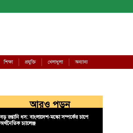
শিক্ষা
প্রযুক্তি
খেলাধুলা
অন্যান্য
আরও পড়ুন
বড় রপ্তানি ধস: বাংলাদেশ-মস্কো সম্পর্কের চাপে
অর্থনৈতিক চ্যালেঞ্জ