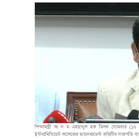
শিক্ষামন্ত্রী আ ন ম এহছানুল হক মিলন সোমবার (১৬ মা
ইন্টারমিডিয়েট কলেজের ম্যানেজমেন্ট কমিটির সভাপতি বা চে