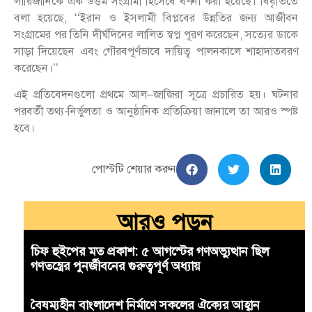
লারিজানিকে এক উত্তম সংগ্রামী হিসেবে বর্ণনা করা হয়েছে। বিবৃতিতে
বলা হয়েছে, ‘‘ইরান ও ইসলামী বিপ্লবের উন্নতির জন্য আজীবন
সংগ্রামের পর তিনি দীর্ঘদিনের লালিত স্বপ্ন পূরণ করেছেন, সত্যের ডাকে
সাড়া দিয়েছেন এবং গৌরবপূর্ণভাবে দায়িত্ব পালনকালে শাহাদাতবরণ
করেছেন।’’
এই প্রতিবেদনগুলো প্রথমে আল–জাজিরা সূত্রে প্রচারিত হয়। ঘটনার
পরবর্তী তথ্য-নির্ভুলতা ও আনুষ্ঠানিক প্রতিক্রিয়া জানালে তা আরও স্পষ্ট
হবে।
পোস্টটি শেয়ার করুন
আরও পড়ুন
চিফ হুইপের মত প্রকাশ: ৫ আগস্টের গণঅভ্যুত্থান ছিল
গণতন্ত্রের পুনর্জীবনের গুরুত্বপূর্ণ অধ্যায়
বৈষম্যহীন বাংলাদেশ নির্মাণে সকলের ঐক্যের আহ্বান