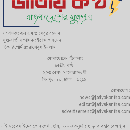
সম্পাদকঃ এস এম তালেবুর রহমান
যুগ্ম-বার্তা সম্পাদকঃ ইয়াজ আহমেদ
চিফ রিপোর্টারঃ রাশেদুল ইসলাম
যোগাযোগের ঠিকানাঃ
জাতীয় কণ্ঠ
২৫৩ বেগম রোকেয়া সরণী
মিরপুর- ১০, ঢাকা – ১২১৬
যোগাযোগঃ
news@jatiyakantha.com
editor@jatiyakantha.com
advertisement@jatiyakantha.com
এই ওয়েবসাইটের কোন লেখা, ছবি, ভিডিও অনুমতি ছাড়া ব্যবহার বেআইনি ।