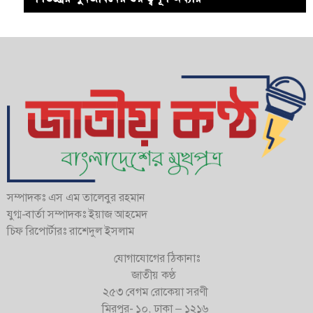
সম্পাদকঃ এস এম তালেবুর রহমান
যুগ্ম-বার্তা সম্পাদকঃ ইয়াজ আহমেদ
চিফ রিপোর্টারঃ রাশেদুল ইসলাম
যোগাযোগের ঠিকানাঃ
জাতীয় কণ্ঠ
২৫৩ বেগম রোকেয়া সরণী
মিরপুর- ১০, ঢাকা – ১২১৬