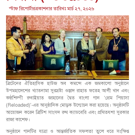
স্টাফ রিপোর্টার
প্রকাশনার তারিখঃ
মার্চ ২৭, ২০২৬
ব্রিটেনের ঐতিহাসিক হাউজ অব কমন্সে এক জমকালো অনুষ্ঠানে
উপমহাদেশের খ্যাতনামা সুরস্রষ্টা ওস্তাদ রাহাত ফতেহ আলী খান এবং
কণ্ঠশিল্পী রুবাইয়াত জাহানের দ্বৈত বাংলা গান ‘প্রেম পিয়াসা
(Reloaded)’-এর আনুষ্ঠানিক মোড়ক উন্মোচন করা হয়েছে। অনুষ্ঠানটি
আয়োজন করেন ব্রিটিশ সাংসদ রুথ ক্যাডবেরি এবং প্রথিতযশা সুরকার
রাজা কাশেফ।
অনুষ্ঠানে গানটির যাত্রা ও আন্তর্জাতিক সফলতা তুলে ধরে সংক্ষিপ্ত