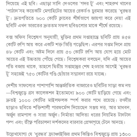
দিয়েছে এই ছবি। এছাড়া সানি দেওলের ‘গদর টু’ এবং শাহরুখ খানের
‘পাঠান’সহ কয়েকটি মেগাহিটের আয়ের রেকর্ডও চুরমার করেছে ‘ধুরন্ধর
টু’। দ্রুতগতিতে ৬০০ কোটি ক্লাবের শীর্ষভাগে জায়গা করে নেয়া এই
ছবিটি এখন ভারতের দ্রুততম সফল ছবিগুলোর মাঝে শীর্ষে রয়েছে।
বক্স অফিস বিশ্লেষণ অনুযায়ী, মুক্তির প্রথম সপ্তাহান্তে ছবিটি প্রায় ৪৫৪
কোটি রুপি আয় করে একটি শক্ত ভিত্তি গড়েছিল। এরপর সপ্তম দিনে প্রায়
৪৮ কোটি এবং অষ্টম দিনে প্রায় ৫০ কোটি রুপি আয় যোগ হয়ে মোট
আয়ের এই উচ্চতায় পৌঁছে গেছে। বিশ্লেষকরা বলছেন, যদি এই আয়ের
গতি বজায় থাকে, তাহলে দ্বিতীয় সপ্তাহান্তুর শেষ হওয়ার আগেই ‘ধুরন্ধর
টু’ সহজেই ৭৫০ কোটির গণ্ডি ছোঁয়ার সম্ভাবনা রয়ে যাচ্ছে।
দেশীয় সাফল্যের পাশাপাশি আন্তর্জাতিক বাজারেও ছবিটির সাড়া কম নয়
—বিশ্বজুড়ে গ্রস কালেকশন ইতোমধ্যে ৯০০ কোটি ছাড়িয়ে গেছে এবং
দ্রুতই ১০০০ কোটির মাইলফলক স্পর্শ করার পথে রয়েছে। রণবীর
ছাড়াও ছবিতে শক্তিশালী পারফর্মেন্স দিয়েছেন সঞ্জয় দত্ত, আর মাধবন,
অর্জুন রামপাল ও সারা অর্জুন। নির্মাতা আদিত্য ধরের নিয়মিত টানটান
গল্প এবং তীক্ষ্ণ পরিচালনা দর্শকদের বারবার প্রেক্ষাগৃহে টেনে আনছে।
উল্লেখযোগ্য যে ‘ধুরন্ধর’ ফ্র্যাঞ্চাইজির প্রথম কিস্তিও বিশ্বজুড়ে প্রায় ১৩০০