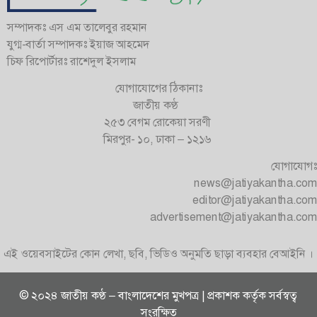
সম্পাদকঃ এস এম তালেবুর রহমান
যুগ্ম-বার্তা সম্পাদকঃ ইয়াজ আহমেদ
চিফ রিপোর্টারঃ রাশেদুল ইসলাম
যোগাযোগের ঠিকানাঃ
জাতীয় কণ্ঠ
২৫৩ বেগম রোকেয়া সরণী
মিরপুর- ১০, ঢাকা – ১২১৬
যোগাযোগঃ
news@jatiyakantha.com
editor@jatiyakantha.com
advertisement@jatiyakantha.com
এই ওয়েবসাইটের কোন লেখা, ছবি, ভিডিও অনুমতি ছাড়া ব্যবহার বেআইনি ।
© ২০২৪ জাতীয় কণ্ঠ – বাংলাদেশের মুখপত্র | প্রকাশক কর্তৃক সর্বস্বত্ব
সংরক্ষিত