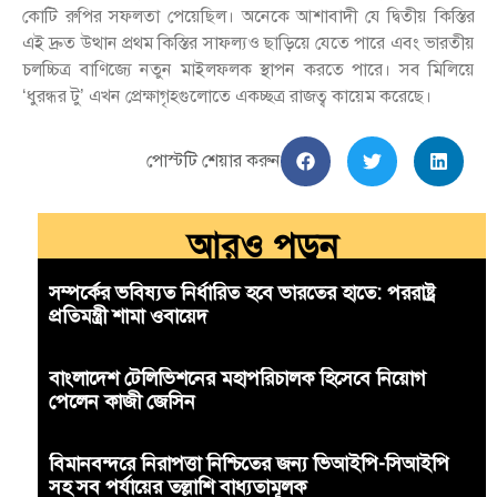
কোটি রুপির সফলতা পেয়েছিল। অনেকে আশাবাদী যে দ্বিতীয় কিস্তির
এই দ্রুত উত্থান প্রথম কিস্তির সাফল্যও ছাড়িয়ে যেতে পারে এবং ভারতীয়
চলচ্চিত্র বাণিজ্যে নতুন মাইলফলক স্থাপন করতে পারে। সব মিলিয়ে
‘ধুরন্ধর টু’ এখন প্রেক্ষাগৃহগুলোতে একচ্ছত্র রাজত্ব কায়েম করেছে।
পোস্টটি শেয়ার করুন
আরও পড়ুন
সম্পর্কের ভবিষ্যত নির্ধারিত হবে ভারতের হাতে: পররাষ্ট্র
প্রতিমন্ত্রী শামা ওবায়েদ
বাংলাদেশ টেলিভিশনের মহাপরিচালক হিসেবে নিয়োগ
পেলেন কাজী জেসিন
বিমানবন্দরে নিরাপত্তা নিশ্চিতের জন্য ভিআইপি-সিআইপি
সহ সব পর্যায়ের তল্লাশি বাধ্যতামূলক