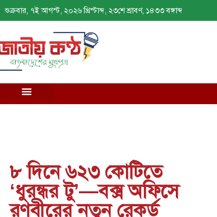
শুক্রবার, ৭ই আগস্ট, ২০২৬ খ্রিস্টাব্দ, ২৩শে শ্রাবণ, ১৪৩৩ বঙ্গাব্দ
৮ দিনে ৬২৩ কোটিতে
‘ধুরন্ধর টু’—বক্স অফিসে
রণবীরের নতুন রেকর্ড