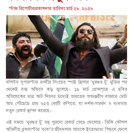
স্টাফ রিপোর্টার
প্রকাশনার তারিখঃ
মার্চ ২৮, ২০২৬
বলিউড সুপারস্টার রণবীর সিংয়ের স্পাই থ্রিলার ‘ধুরন্ধর টু’ মুক্তির পর
থেকেই বক্স অফিসে ঝড় তুলেছে। ১৯ মার্চ প্রেক্ষাগৃহে এ ছবির
অভিষেকের মাত্র আট দিনের মধ্যেই ভারতের অভ্যন্তরীণ বাজারে মোট
আয় পৌঁছেছে প্রায় ৬২৩ কোটি রুপিতে, যা দর্শক-সমর্থন ও ব্যবসায়
নতুন রেকর্ড স্থাপন করেছে।
এই সময়ে ‘ধুরন্ধর টু’ বহু পুরনো রেকর্ড ভেঙে ফেলেছে। ভিকি কৌশল
অভিনীত ব্লকবাস্টার ‘ছাবা’র জীবদ্দশার আয়কে ইতোমধ্যে পিছনে ফেলে