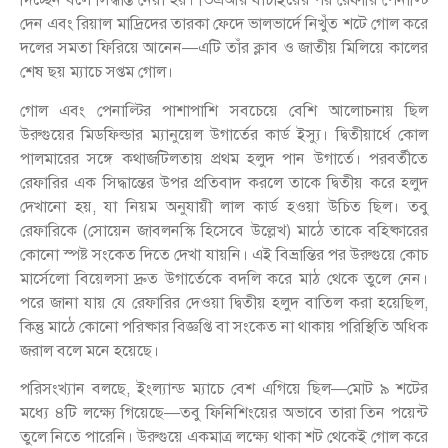
দেন এবং রিয়াল মাদ্রিদের তারকা ফেদে ভালভার্দে নিখুঁত শটে গোল করে
দলের সমতা ফিরিয়ে আনেন—এটি তাঁর ক্লাব ও জাতীয় মিলিয়ে কালের
শেষ ছয় ম্যাচে সপ্তম গোল।
গোল এবং পেনাল্টির পাশাপাশি সবচেয়ে বেশি আলোচনায় ছিল
উরুগুয়ের মিডফিল্ডার ম্যানুয়েল উগার্তের কার্ড ইস্যু। দ্বিতীয়ার্ধে কোল
পালমারের সঙ্গে কথাজটিলতায় প্রথম হলুদ পান উগার্তে। পরবর্তীতে
রেফারির এক সিদ্ধান্তের উপর প্রতিবাদ করলে তাকে দ্বিতীয় করে হলুদ
দেখানো হয়, যা নিয়ম অনুযায়ী লাল কার্ড হওয়া উচিত ছিল। তবু
রেফারিকে (সোয়েন জাবলনস্কি হিসেবে উল্লেখ) মাঠে তাকে বহিষ্কারের
কোনো স্পষ্ট সংকেত দিতে দেখা যায়নি। এই বিভ্রান্তির পর উরুগুয়ে কোচ
মার্সেলো বিয়েলসা দ্রুত উগার্তেকে বদলি করে মাঠ থেকে তুলে নেন।
পরে জানা যায় যে রেফারির দেওয়া দ্বিতীয় হলুদ বাতিল করা হয়েছিল,
কিন্তু মাঠে কোনো পরিষ্কার বিজ্ঞপ্তি বা সংকেত না থাকায় পরিস্থিতি অধিক
জরাল বলে মনে হয়েছে।
পরিসংখ্যান বলছে, ইংল্যান্ড ম্যাচে বেশ এগিয়ে ছিল—মোট ৯ শটের
মধ্যে ৪টি লক্ষ্যে গিয়েছে—তবু ফিনিশিংয়ের অভাবে তারা তিন পয়েন্ট
তুলে নিতে পারেনি। উরুগুয়ে একমাত্র লক্ষ্যে থাকা শট থেকেই গোল করে