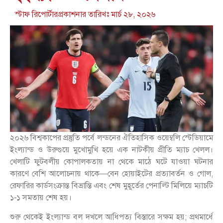
স্টাফ রিপোর্টার
প্রকাশনার তারিখঃ
মার্চ ২৮, ২০২৬
২০২৬ বিশ্বকাপের প্রস্তুতি পর্বে লন্ডনের ঐতিহাসিক ওয়েম্বলি স্টেডিয়ামে
ইংল্যান্ড ও উরুগুয়ে মুখোমুখি হয়ে এক নাটকীয় প্রীতি ম্যাচ খেলল।
খেলাটি ফুটবলীয় কোপালকতায় না থেকে মাঠে ঘটে যাওয়া ঘটনার
কারণে বেশি আলোচনায় থাকে—বেন হোয়াইটের প্রত্যাবর্তন ও গোল,
রেফারির কার্ডসংক্রান্ত বিভ্রান্তি এবং শেষ মুহূর্তের পেনাল্টি মিলিয়ে ম্যাচটি
১-১ সমতায় শেষ হয়।
শুরু থেকেই ইংল্যান্ড বল দখলে আধিপত্য বিস্তারে সক্ষম হয়; প্রথমার্ধে