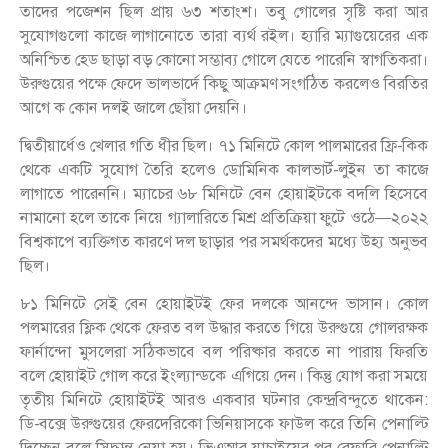
তাদের পজেশন ছিল প্রায় ৬৩ শতাংশ। তবু গোলের সৃষ্টি করা আর
সুযোগগুলো কাজে লাগানোতে তারা ব্যর্থ রইল। হ্যারি ম্যাগুয়েরের এক
অনিশ্চিত হেড ছাড়া বড় কোনো সম্ভাব্য গোলে যেতে পারেনি স্বাগতিকরা।
উরুগুয়ের পক্ষে ফেদে ভালভার্দে কিছু আক্রমণ সংগঠিত করলেও বিরতির
আগে ক কোন দলই জালে ছোঁয়া দেয়নি।
দ্বিতীয়ার্ধেও খেলার গতি ধীর ছিল। ৭১ মিনিটে কোল পালমারের ফ্রি-কিক
থেকে একটি সুযোগ তৈরি হলেও ডোমিনিক কালভার্ট-লুইন তা কাজে
লাগাতে পারেননি। ম্যাচের ৬৮ মিনিটে বেন হোয়াইটকে বদলি হিসেবে
নামানো হলে তাকে নিয়ে গ্যালারিতে মিশ্র প্রতিক্রিয়া ফুটে ওঠে—২০২২
বিশ্বকাপে ব্যক্তিগত কারণে দল ছাড়ার পর সমর্থকদের মধ্যে উহ্য অনুভব
ছিল।
৮১ মিনিটে সেই বেন হোয়াইটই ফের দলকে আনন্দে ভাসান। কোল
পলমারের ফ্লিক থেকে ফেরত বল উদ্ধার করতে গিয়ে উরুগুয়ে গোলরক্ষক
ফার্নান্দো মুসলেরা সঠিকভাবে বল পরিষ্কার করতে না পারায় ফিরতি
বলে হোয়াইট গোল করে ইংল্যান্ডকে এগিয়ে দেন। কিন্তু যোগ করা সময়ে
তৃতীয় মিনিটে হোয়াইটই আরও একবার ঘটনার কেন্দ্রবিন্দুতে থাকেন:
ডি-বক্সে উরুগুয়ের ফেরদেরিকো ভিনিয়াসকে ফাউল করে তিনি পেনাল্টি
দিচ্ছেন বলে সিদ্ধান্ত নেয়া হয়। ভিএআর যাচাইয়ের পর রেফারি পেনাল্টি