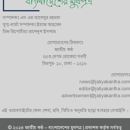
সম্পাদকঃ এস এম তালেবুর রহমান
যুগ্ম-বার্তা সম্পাদকঃ ইয়াজ আহমেদ
চিফ রিপোর্টারঃ রাশেদুল ইসলাম
যোগাযোগের ঠিকানাঃ
জাতীয় কণ্ঠ
২৫৩ বেগম রোকেয়া সরণী
মিরপুর- ১০, ঢাকা – ১২১৬
যোগাযোগঃ
news@jatiyakantha.com
editor@jatiyakantha.com
advertisement@jatiyakantha.com
এই ওয়েবসাইটের কোন লেখা, ছবি, ভিডিও অনুমতি ছাড়া ব্যবহার বেআইনি ।
© ২০২৪ জাতীয় কণ্ঠ – বাংলাদেশের মুখপত্র | প্রকাশক কর্তৃক সর্বস্বত্ব