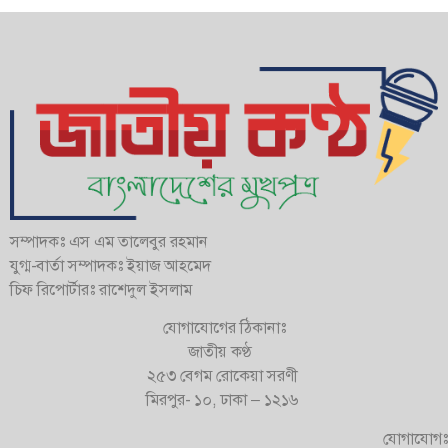
সম্পাদকঃ এস এম তালেবুর রহমান
যুগ্ম-বার্তা সম্পাদকঃ ইয়াজ আহমেদ
চিফ রিপোর্টারঃ রাশেদুল ইসলাম
যোগাযোগের ঠিকানাঃ
জাতীয় কণ্ঠ
২৫৩ বেগম রোকেয়া সরণী
মিরপুর- ১০, ঢাকা – ১২১৬
যোগাযোগঃ