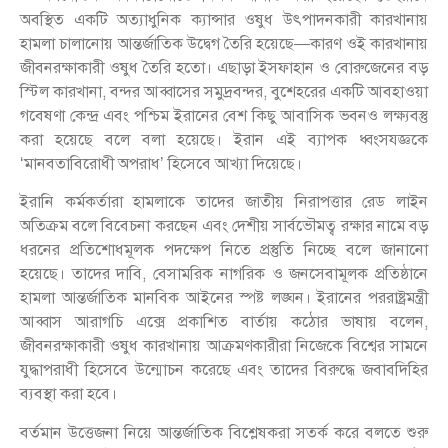
অবস্থিত একটি অত্যাধুনিক ক্যান্সার ওষুধ উৎপাদনকারী কারখানায়
হামলা চালানোয় আন্তর্জাতিক উদ্বেগ তৈরি হয়েছে—কারণ ওই কারখানায়
জীবনরক্ষাকারী ওষুধ তৈরি হতো। এছাড়া ইসফাহান ও বোরুজেনের বড়
স্টিল কারখানা, বন্দর আব্বাসের সমুদ্রবন্দর, বুশেহরের একটি আবহাওয়া
গবেষণা কেন্দ্র এবং পশ্চিম ইরানের বেশ কিছু আবাসিক ভবনও লক্ষ্যবস্তু
করা হয়েছে বলে বলা হয়েছে। ইরান এই ব্যাপক ধ্বংসযজ্ঞকে
‘মানবতাবিরোধী অপরাধ’ হিসেবে আখ্যা দিয়েছে।
ইরানি কর্মকর্তারা হামলাকে তাদের জাতীয় নিরাপত্তার রেড লাইন
অতিক্রম বলে বিবেচনা করছেন এবং দেশীয় সার্বভৌমত্ব রক্ষার নামে বড়
ধরনের প্রতিশোধমূলক পদক্ষেপ নিতে প্রস্তুতি নিচ্ছে বলে জানানো
হয়েছে। তাদের দাবি, বেসামরিক নাগরিক ও জনসেবামূলক প্রতিষ্ঠানে
হামলা আন্তর্জাতিক মানবিক আইনের স্পষ্ট লঙ্ঘন। ইরানের পররাষ্ট্রমন্ত্রী
আব্বাস আরাগচি এক্সে প্রকাশিত বার্তায় কঠোর ভাষায় বলেন,
জীবনরক্ষাকারী ওষুধ কারখানায় আক্রমণকারীরা নিজেকে বিশ্বের সামনে
যুদ্ধাপরাধী হিসেবে উন্মোচন করেছে এবং তাদের বিরুদ্ধে জবাবদিহির
ব্যবস্থা করা হবে।
বর্তমান উত্তেজনা নিয়ে আন্তর্জাতিক বিশ্লেষকরা সতর্ক করে বলতে শুরু