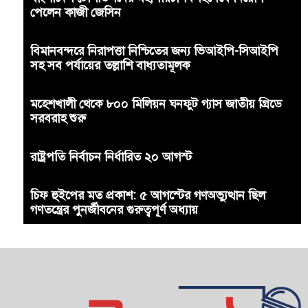
পেলেন কাজী জেসিন
বিমানবন্দরে নিরাপত্তা নিশ্চিতের জন্য ভিআইপি-সিআইপি
সহ সব পর্যায়ের তল্লাশি বাধ্যতামূলক
মহেশখালী থেকে ৮০০ মিলিয়ন ঘনফুট গ্যাস জাতীয় গ্রিডে
সরবরাহ শুরু
রাষ্ট্রপতি নির্বাচন নির্ধারিত ২০ আগস্ট
চিফ হুইপের মত প্রকাশ: ৫ আগস্টের গণঅভ্যুত্থান ছিল
গণতন্ত্রের পুনর্জীবনের গুরুত্বপূর্ণ অধ্যায়