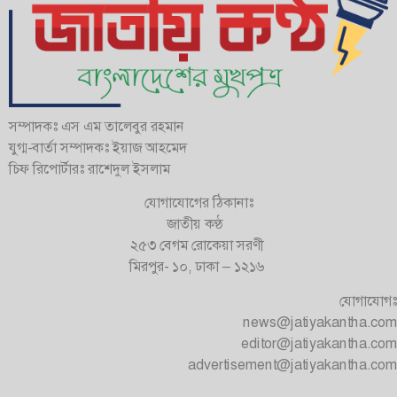
সম্পাদকঃ এস এম তালেবুর রহমান
যুগ্ম-বার্তা সম্পাদকঃ ইয়াজ আহমেদ
চিফ রিপোর্টারঃ রাশেদুল ইসলাম
যোগাযোগের ঠিকানাঃ
জাতীয় কণ্ঠ
২৫৩ বেগম রোকেয়া সরণী
মিরপুর- ১০, ঢাকা – ১২১৬
যোগাযোগঃ
news@jatiyakantha.com
editor@jatiyakantha.com
advertisement@jatiyakantha.com