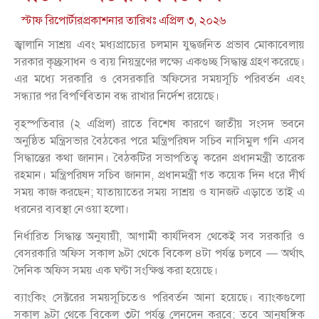
স্টাফ রিপোর্টার
প্রকাশনার তারিখঃ
এপ্রিল ৩, ২০২৬
জ্বালানি সাশ্রয় এবং মধ্যপ্রাচ্যের চলমান যুদ্ধজনিত প্রভাব মোকাবেলায়
সরকার কৃচ্ছ্রসাধন ও ব্যয় নিয়ন্ত্রণের লক্ষ্যে একগুচ্ছ সিদ্ধান্ত গ্রহণ করেছে।
এর মধ্যে সরকারি ও বেসরকারি অফিসের সময়সূচি পরিবর্তন এবং
সন্ধ্যার পর বিপণিবিতান বন্ধ রাখার নির্দেশ রয়েছে।
বৃহস্পতিবার (২ এপ্রিল) রাতে বিশেষ কারণে জাতীয় সংসদ ভবনে
অনুষ্ঠিত মন্ত্রিসভার বৈঠকের পরে মন্ত্রিপরিষদ সচিব নাসিমুল গনি এসব
সিদ্ধান্তের কথা জানান। বৈঠকটির সভাপতিত্ব করেন প্রধানমন্ত্রী তারেক
রহমান। মন্ত্রিপরিষদ সচিব জানান, প্রধানমন্ত্রী গত কয়েক দিন ধরে দীর্ঘ
সময় কাজ করছেন; যাতায়াতের সময় সাশ্রয় ও যানজট এড়াতে তাই এ
ধরনের ব্যবস্থা নেওয়া হলো।
নির্ধারিত সিদ্ধান্ত অনুযায়ী, আগামী কার্যদিবস থেকেই সব সরকারি ও
বেসরকারি অফিস সকাল ৯টা থেকে বিকেল ৪টা পর্যন্ত চলবে — অর্থাৎ
দৈনিক অফিস সময় এক ঘণ্টা সংক্ষিপ্ত করা হয়েছে।
ব্যাংকিং সেক্টরের সময়সূচিতেও পরিবর্তন আনা হয়েছে। ব্যাংকগুলো
সকাল ৯টা থেকে বিকেল ৩টা পর্যন্ত লেনদেন করবে; তবে আনুষঙ্গিক