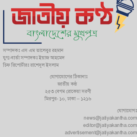
সম্পাদকঃ এস এম তালেবুর রহমান
যুগ্ম-বার্তা সম্পাদকঃ ইয়াজ আহমেদ
চিফ রিপোর্টারঃ রাশেদুল ইসলাম
যোগাযোগের ঠিকানাঃ
জাতীয় কণ্ঠ
২৫৩ বেগম রোকেয়া সরণী
মিরপুর- ১০, ঢাকা – ১২১৬
যোগাযোগঃ
news@jatiyakantha.com
editor@jatiyakantha.com
advertisement@jatiyakantha.com