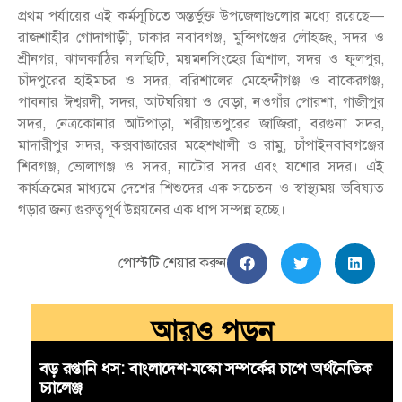
প্রথম পর্যায়ের এই কর্মসূচিতে অন্তর্ভুক্ত উপজেলাগুলোর মধ্যে রয়েছে—
রাজশাহীর গোদাগাড়ী, ঢাকার নবাবগঞ্জ, মুন্সিগঞ্জের লৌহজং, সদর ও
শ্রীনগর, ঝালকাঠির নলছিটি, ময়মনসিংহের ত্রিশাল, সদর ও ফুলপুর,
চাঁদপুরের হাইমচর ও সদর, বরিশালের মেহেন্দীগঞ্জ ও বাকেরগঞ্জ,
পাবনার ঈশ্বরদী, সদর, আটঘরিয়া ও বেড়া, নওগাঁর পোরশা, গাজীপুর
সদর, নেত্রকোনার আটপাড়া, শরীয়তপুরের জাজিরা, বরগুনা সদর,
মাদারীপুর সদর, কক্সবাজারের মহেশখালী ও রামু, চাঁপাইনবাবগঞ্জের
শিবগঞ্জ, ভোলাগঞ্জ ও সদর, নাটোর সদর এবং যশোর সদর। এই
কার্যক্রমের মাধ্যমে দেশের শিশুদের এক সচেতন ও স্বাস্থ্যময় ভবিষ্যত
গড়ার জন্য গুরুত্বপূর্ণ উন্নয়নের এক ধাপ সম্পন্ন হচ্ছে।
পোস্টটি শেয়ার করুন
আরও পড়ুন
বড় রপ্তানি ধস: বাংলাদেশ-মস্কো সম্পর্কের চাপে অর্থনৈতিক
চ্যালেঞ্জ