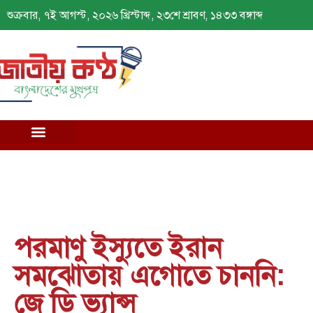
শুক্রবার, ৭ই আগস্ট, ২০২৬ খ্রিস্টাব্দ, ২৩শে শ্রাবণ, ১৪৩৩ বঙ্গাব্দ
পরমাণু ইস্যুতে ইরান
সমঝোতায় এগোতে চাননি:
জে ডি ভ্যান্স