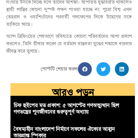
সংঘাত উসকে দিচ্ছে বলে তাদের আশঙ্কা। আপাতত যুদ্ধবিরতি থাকলেও
স্থায়ী শান্তির কোনো সুস্পষ্ট লক্ষণ পাওয়া যাচ্ছে না; পুরো বিশ্ব এখন
তেহরান ও ওয়াশিংটনের পরবর্তী পদক্ষেপের দিকে উদ্বেগের সঙ্গে
তাকিয়ে আছে।
ভ্যান্স ব্রিফিংয়ের শেষভাগে ভবিষ্যতে কোনো পরিবর্তনের আশা প্রকাশ
করলেও, তিনি স্বীকার করেন যে বর্তমান বাস্তবতা যুদ্ধের শঙ্কাকে বারবার
জীবন্ত করে তুলছে।
পোস্টটি শেয়ার করুন
আরও পড়ুন
চিফ হুইপের মত প্রকাশ: ৫ আগস্টের গণঅভ্যুত্থান ছিল
গণতন্ত্রের পুনর্জীবনের গুরুত্বপূর্ণ অধ্যায়
বৈষম্যহীন বাংলাদেশ নির্মাণে সকলের ঐক্যের আহ্বান
ভারপ্রাপ্ত স্পিকার