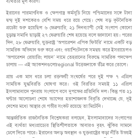
ব্যর্থতার মূল কারণ।
ইরানের পারমাণবিক ও ক্ষেপণাস্ত্র কর্মসূচি নিয়ে পশ্চিমাদের সঙ্গে টানা
দ্বন্দ্ব দুই দশকেরও বেশি সময় ধরে রয়ে গেছে। শেষ বড় কূটনৈতিক
প্রচেষ্টা শুরু হয়েছিল ৬ ফেব্রুয়ারি; ২১ দিনব্যাপী সেই সংলাপ কোনো
চূড়ান্ত সমাধি ছাড়াই ২৭ ফেব্রুয়ারি শেষ হয়েছে বলে জানানো হয়। পরের
দিন, ২৮ ফেব্রুয়ারি, যুক্তরাষ্ট্র ‘অপারেশন এপিক ফিউরি’ নামে একটি বড়
সামরিক অভিযান শুরু করে এবং ওয়াশিংটনকে সমন্বয় করে ইসরায়েলও
‘অপারেশন রোয়ারিং লায়ন’ নামে তেহরানের বিরুদ্ধে সামরিক পদক্ষেপ
চালায় — এই অ্যাকশনগুলোregional উত্তেজনাকে তীব্র করে তোলে।
প্রায় এক মাস ধরে চলা রক্তক্ষয়ী সংঘর্ষের পরে দুই পক্ষ ৭ এপ্রিল
সাময়িক যুদ্ধবিরতি ঘোষণা করে। ওই বিরতির সময়ই ১১ এপ্রিল
ইসলামাবাদে পুনরায় সংলাপে বসে দুপক্ষের প্রতিনিধি দল। কিন্তু গত ২১
ঘণ্টার আলোচনা শেষে ভ্যান্সের হতাশাজনক বিবৃতি দেখাচ্ছে যে, দুই
দেশের মধ্যে আস্থার যে গভীর সংকট রয়েছে তা মিটেনি।
আন্তর্জাতিক রাজনৈতিক বিশ্লেষকরা বলছেন, ইসলামাবাদের সংলাপের
এই ব্যর্থতা মধ্যপ্রাচ্যের স্থিতিশীলতাকে আবারও বৃহৎ ঝুঁকির সামনে
ঢেলে দিতে পারে। ইরানের অনড় অবস্থান ও যুক্তরাষ্ট্রের কড়া নীতি উভয়ই