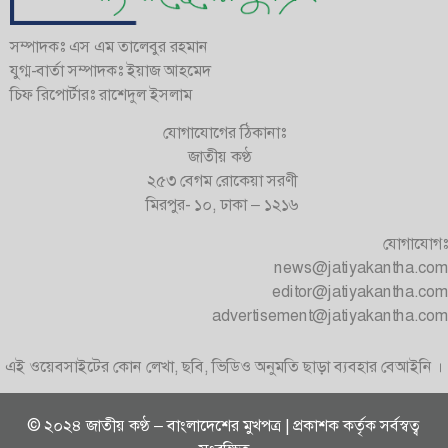
সম্পাদকঃ এস এম তালেবুর রহমান
যুগ্ম-বার্তা সম্পাদকঃ ইয়াজ আহমেদ
চিফ রিপোর্টারঃ রাশেদুল ইসলাম
যোগাযোগের ঠিকানাঃ
জাতীয় কণ্ঠ
২৫৩ বেগম রোকেয়া সরণী
মিরপুর- ১০, ঢাকা – ১২১৬
যোগাযোগঃ
news@jatiyakantha.com
editor@jatiyakantha.com
advertisement@jatiyakantha.com
এই ওয়েবসাইটের কোন লেখা, ছবি, ভিডিও অনুমতি ছাড়া ব্যবহার বেআইনি ।
© ২০২৪ জাতীয় কণ্ঠ – বাংলাদেশের মুখপত্র | প্রকাশক কর্তৃক সর্বস্বত্ব