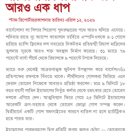
আরও এক ধাপ
স্টাফ রিপোর্টার
প্রকাশনার তারিখঃ
এপ্রিল ১২, ২০২৬
বার্সেলোনা লা লিগার শিরোপা পুনরুদ্ধারের পথে আরও ঘনিয়ে এসেছে।
শনিবার রাতে ন্যু ক্যাম্পে কাতালান ডার্বিতে এস্পানিওলকে ৪-১ গোলে
হারিয়ে হ্যান্সি ফ্লিকের দল সবচেয়ে নিকটতম প্রতিদ্বন্দ্বী রিয়াল মাদ্রিদের
তুলনায় সূচকে আরও শক্ত অবস্থান নির্মাণ করেছে। ৩১ ম্যাচে ৭৯
পয়েন্টে বার্সা শীর্ষে থেকে রিয়ালকে ৯ পয়েন্টে টপকে দিয়েছে।
ম্যাচে শুরু থেকেই আক্রমণাত্মক ফুটবল উপস্থাপন করে বার্সেলონა
প্রতিপক্ষের রক্ষণকে বিঁধতে থাকে। দীর্ঘদিনের গোলকরা ফিরিয়ে এনে
ফেরান তোরেস নিজেকে আবারও প্রতিষ্ঠা করলেন। মাত্র ৯ মিনিটে ১৮
বছর বয়সী লামিন ইয়ামালের নিখুঁত কর্নার থেকে চমৎকার হেডে তোরেস
দলকে এগিয়ে দেন। আত্মবিশ্বাস ফিরে পেয়ে ২৫ মিনিটে ইয়ামালের
আরেকটি ক্রস-সহায়ত থেকে তোরেস জোড়া গোল সম্পন্ন করেন।
দ্বিতীয়ার্ধে একটি গোল অফসাইডের কারণে বাতিল না হলে হ্যাটট্রিকও
হতে পারত তার।
ইয়ামালের পারফরম্যান্স ছিল প্রতিটি কণায় জাদুর ছোঁয়া — তোরেসকে