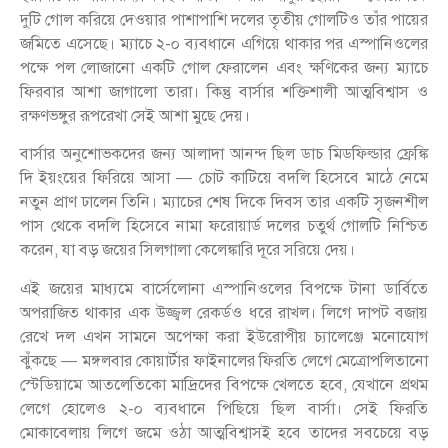
দুটি গোল করিয়ে দেওয়ার পাশাপাশি দলের তৃতীয় গোলটিও তাঁর পায়ের
জমিতে এসেছে। ম্যাচে ২-০ ব্যবধানে এগিয়ে থাকার পর এস্পানিওলের
পক্ষে পল লোজানো একটি গোল ফেরালেন এবং ক্ষণিকের জন্য ম্যাচে
ফিরবার আশা জাগালো তারা। কিন্তু বার্সার শক্তিশালী আত্মবিশ্বাস ও
রক্ষণভঙ্গুর রূপরেখা সেই আশা মুছে দেয়।
বার্সার অনুশোভকদের জন্য আলাদা আনন্দ ছিল ডাচ মিডফিল্ডার ফ্রেঙ্কি
দি ইয়ংয়ের ফিরিয়ে আসা — চোট কাটিয়ে বদলি হিসেবে মাঠে নেমে
নতুন প্রাণ ঢালেন তিনি। ম্যাচের শেষ দিকে দিবস তার একটি সৃজনশীল
পাস থেকে বদলি হিসেবে নামা ফরোয়ার্ড দলের চতুর্থ গোলটি নিশ্চিত
করেন, যা বড় জয়ের সিলগালা কেলেঙ্কারি দূরে সরিয়ে দেয়।
এই জয়ের মাধ্যমে বার্সেলোনা এস্পানিওলের বিপক্ষে টানা ডার্বিতে
অপরাজিত থাকার এক উজ্জ্বল রেকর্ডও ধরে রাখল। লিগে দাপট বজায়
রেখে দল এখন সামনে অপেক্ষা করা ইউরোপীয় চ্যালেঞ্জে মনোযোগ
ঝুঁকছে — মঙ্গলবার কোয়ার্টার ফাইনালের ফিরতি লেগে মেত্রোপলিতানো
স্টেডিয়ামে আতলেতিকো মাদ্রিদের বিপক্ষে খেলতে হবে, যেখানে প্রথম
লেগে হোলেও ২-০ ব্যবধানে পিছিয়ে ছিল বার্সা। সেই ফিরতি
মোকাবেলায় লিগে জমে ওঠা আত্মবিশ্বাসই হবে তাদের সবচেয়ে বড়