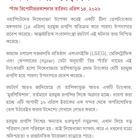
স্টাফ রিপোর্টার
প্রকাশনার তারিখঃ
এপ্রিল ১৪, ২০২৬
ওয়াশিংটনের নিষেধাজ্ঞা উপেক্ষা করেই একটি চীনা তেলট্যাংকার
মঙ্গলবার (১৪ এপ্রিল) হরমুজ প্রণালি অতিক্রম করে পারস্য উপসাগরে
প্রবেশ করেছে। আন্তর্জাতিক সংবাদসংস্থা রয়টার্স এই ঘটনার তথ্য নিশ্চিত
করেছে।
জাহাজ চলাচল নজরদারি প্রতিষ্ঠান এলএসইজি (LSEG), মেরিনট্রাফিক
এবং কেপলারের (Kpler) ডেটা অনুযায়ী ‘রিচ স্টারি’ নামের এই
ট্যাংকারটি হলো নিষেধাজ্ঞার তালিকাভুক্ত প্রথম ট্যাংকার যেটি হরমুজ
প্রণালি হয়ে পারস্য উপসাগরে প্রবেশ করেছে।
রয়টার্স আরও জানিয়েছে যে তালিকাভুক্ত আরও একটি ট্যাংকার,
‘মুরলিকিশান’, বর্তমানে হরমুজ প্রণালির দিকে অগ্রসর হচ্ছে। ধারণা করা
হচ্ছে এটি আগামী ১৬ এপ্রিল ইরাকের এক বন্দর থেকে অপরিশোধিত
তেল উঠবেইর করার উদ্দেশ্যে সেখানে নোঙর করবে।
হরমুজ প্রণালি বিশ্বের অন্যতম গুরুত্বপূর্ণ সমুদ্রপথ; এখান দিয়ে বড়
পরিমাণ তেল পরিবহন হয়। তাই নিষেধাজ্ঞা সাক্ষাৎ করে এ ধরনের যাত্রা
অনিশ্চয়তা ও রাজনৈতিক উত্তেজনা বাড়াতে পারে।