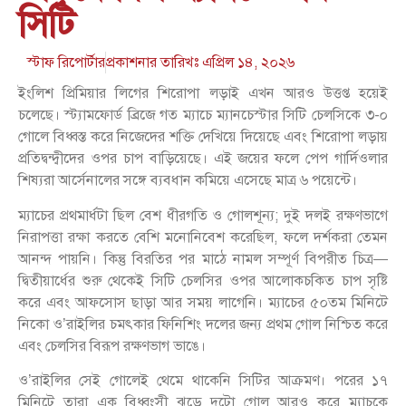
সিটি
স্টাফ রিপোর্টার
প্রকাশনার তারিখঃ
এপ্রিল ১৪, ২০২৬
ইংলিশ প্রিমিয়ার লিগের শিরোপা লড়াই এখন আরও উত্তপ্ত হয়েই
চলেছে। স্ট্যামফোর্ড ব্রিজে গত ম্যাচে ম্যানচেস্টার সিটি চেলসিকে ৩-০
গোলে বিধ্বস্ত করে নিজেদের শক্তি দেখিয়ে দিয়েছে এবং শিরোপা লড়ায়
প্রতিদ্বন্দ্বীদের ওপর চাপ বাড়িয়েছে। এই জয়ের ফলে পেপ গার্দিওলার
শিষ্যরা আর্সেনালের সঙ্গে ব্যবধান কমিয়ে এসেছে মাত্র ৬ পয়েন্টে।
ম্যাচের প্রথমার্ধটা ছিল বেশ ধীরগতি ও গোলশূন্য; দুই দলই রক্ষণভাগে
নিরাপত্তা রক্ষা করতে বেশি মনোনিবেশ করেছিল, ফলে দর্শকরা তেমন
আনন্দ পায়নি। কিন্তু বিরতির পর মাঠে নামল সম্পূর্ণ বিপরীত চিত্র—
দ্বিতীয়ার্ধের শুরু থেকেই সিটি চেলসির ওপর আলোকচকিত চাপ সৃষ্টি
করে এবং আফসোস ছাড়া আর সময় লাগেনি। ম্যাচের ৫০তম মিনিটে
নিকো ও’রাইলির চমৎকার ফিনিশিং দলের জন্য প্রথম গোল নিশ্চিত করে
এবং চেলসির বিরূপ রক্ষণভাগ ভাঙে।
ও’রাইলির সেই গোলেই থেমে থাকেনি সিটির আক্রমণ। পরের ১৭
মিনিটে তারা এক বিধ্বংসী ঝড়ে দুটো গোল আরও করে ম্যাচকে