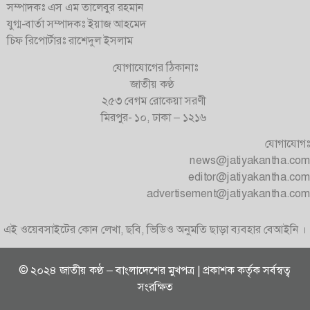
সম্পাদকঃ এস এম তালেবুর রহমান
যুগ্ম-বার্তা সম্পাদকঃ ইয়াজ আহমেদ
চিফ রিপোর্টারঃ রাশেদুল ইসলাম
যোগাযোগের ঠিকানাঃ
জাতীয় কণ্ঠ
২৫৩ বেগম রোকেয়া সরণী
মিরপুর- ১০, ঢাকা – ১২১৬
যোগাযোগঃ
news@jatiyakantha.com
editor@jatiyakantha.com
advertisement@jatiyakantha.com
এই ওয়েবসাইটের কোন লেখা, ছবি, ভিডিও অনুমতি ছাড়া ব্যবহার বেআইনি ।
© ২০২৪ জাতীয় কণ্ঠ – বাংলাদেশের মুখপত্র | প্রকাশক কর্তৃক সর্বস্বত্ব
সংরক্ষিত