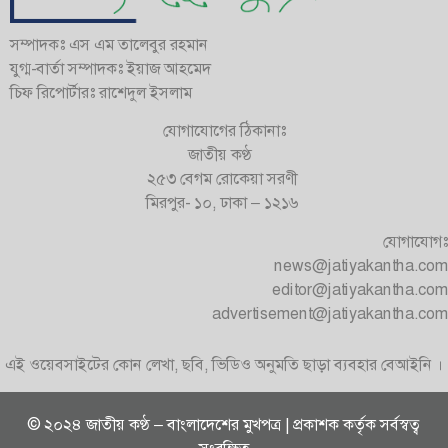
সম্পাদকঃ এস এম তালেবুর রহমান
যুগ্ম-বার্তা সম্পাদকঃ ইয়াজ আহমেদ
চিফ রিপোর্টারঃ রাশেদুল ইসলাম
যোগাযোগের ঠিকানাঃ
জাতীয় কণ্ঠ
২৫৩ বেগম রোকেয়া সরণী
মিরপুর- ১০, ঢাকা – ১২১৬
যোগাযোগঃ
news@jatiyakantha.com
editor@jatiyakantha.com
advertisement@jatiyakantha.com
এই ওয়েবসাইটের কোন লেখা, ছবি, ভিডিও অনুমতি ছাড়া ব্যবহার বেআইনি ।
© ২০২৪ জাতীয় কণ্ঠ – বাংলাদেশের মুখপত্র | প্রকাশক কর্তৃক সর্বস্বত্ব