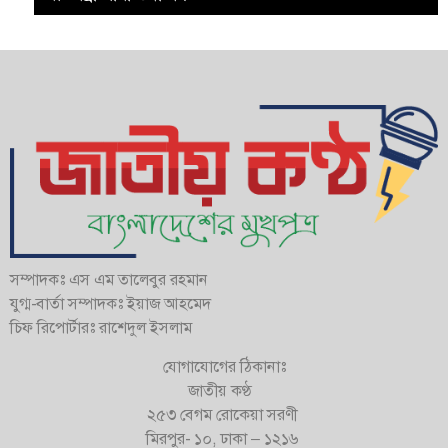
সম্পাদকঃ এস এম তালেবুর রহমান
যুগ্ম-বার্তা সম্পাদকঃ ইয়াজ আহমেদ
চিফ রিপোর্টারঃ রাশেদুল ইসলাম
যোগাযোগের ঠিকানাঃ
জাতীয় কণ্ঠ
২৫৩ বেগম রোকেয়া সরণী
মিরপুর- ১০, ঢাকা – ১২১৬