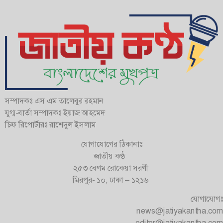
সম্পাদকঃ এস এম তালেবুর রহমান
যুগ্ম-বার্তা সম্পাদকঃ ইয়াজ আহমেদ
চিফ রিপোর্টারঃ রাশেদুল ইসলাম
যোগাযোগের ঠিকানাঃ
জাতীয় কণ্ঠ
২৫৩ বেগম রোকেয়া সরণী
মিরপুর- ১০, ঢাকা – ১২১৬
যোগাযোগঃ
news@jatiyakantha.com
editor@jatiyakantha.com