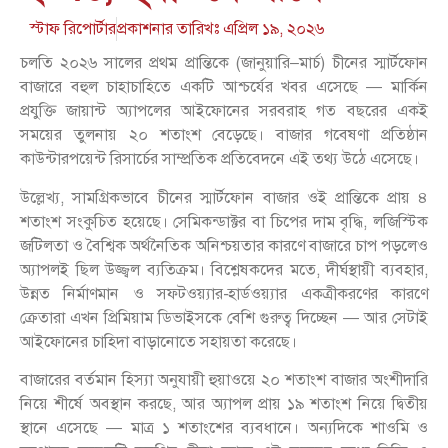
স্টাফ রিপোর্টার
প্রকাশনার তারিখঃ
এপ্রিল ১৯, ২০২৬
চলতি ২০২৬ সালের প্রথম প্রান্তিকে (জানুয়ারি–মার্চ) চীনের স্মার্টফোন
বাজারে বহুল চাহাচাহিতে একটি আশ্চর্যের খবর এসেছে — মার্কিন
প্রযুক্তি জায়ান্ট অ্যাপলের আইফোনের সরবরাহ গত বছরের একই
সময়ের তুলনায় ২০ শতাংশ বেড়েছে। বাজার গবেষণা প্রতিষ্ঠান
কাউন্টারপয়েন্ট রিসার্চের সাম্প্রতিক প্রতিবেদনে এই তথ্য উঠে এসেছে।
উল্লেখ্য, সামগ্রিকভাবে চীনের স্মার্টফোন বাজার ওই প্রান্তিকে প্রায় ৪
শতাংশ সংকুচিত হয়েছে। সেমিকন্ডাক্টর বা চিপের দাম বৃদ্ধি, লজিস্টিক
জটিলতা ও বৈশ্বিক অর্থনৈতিক অনিশ্চয়তার কারণে বাজারে চাপ পড়লেও
অ্যাপলই ছিল উজ্জ্বল ব্যতিক্রম। বিশ্লেষকদের মতে, দীর্ঘস্থায়ী ব্যবহার,
উন্নত নির্মাণমান ও সফটওয়্যার-হার্ডওয়্যার একত্রীকরণের কারণে
ক্রেতারা এখন প্রিমিয়াম ডিভাইসকে বেশি গুরুত্ব দিচ্ছেন — আর সেটাই
আইফোনের চাহিদা বাড়ানোতে সহায়তা করেছে।
বাজারের বর্তমান হিস্যা অনুযায়ী হুয়াওয়ে ২০ শতাংশ বাজার অংশীদারি
নিয়ে শীর্ষে অবস্থান করছে, আর অ্যাপল প্রায় ১৯ শতাংশ নিয়ে দ্বিতীয়
স্থানে এসেছে — মাত্র ১ শতাংশের ব্যবধানে। অন্যদিকে শাওমি ও