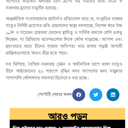
অপোসহ কয়েকটি জনপ্রিয় চীনা ব্র্যান্ড ওই সময়ের মধ্যে বিক্রি ও
সরবরাহ হ্রাসের সম্মুখীন হয়েছে।
আন্তর্জাতিক সংবাদমাধ্যম রয়টার্সও প্রতিবেদন করে যে, সংকুচিত বাজার
সত্ত্বেও নির্দিষ্ট ব্র্যান্ডের প্রতি গ্রাহকদের আস্থা বদলাচ্ছে; বিশেষ করে উচ্চ
آمدন ও সচেতন গ্রাহকরা ফোনের স্থায়িত্ব ও সার্বিক মানকে বেশি গুরুত্ব
দিচ্ছেন, যা প্রিমিয়াম মডেলগুলোর দিকে ঝোঁক বাড়াচ্ছে। অ্যাপল এবং
হুয়াওয়ের মধ্যে চীনের বাজার আধিপত্য ধরে রাখার লড়াই আগামী
প্রান্তিকগুলোতে আরও তীব্র হতে পারে।
সব মিলিয়ে, বৈশ্বিক সরবরাহ চেইন ও অর্থনৈতিক চাপে থাকা সত্ত্বেও
চীনে আইফোনের ২০ শতাংশ বৃদ্ধির খবর অ্যাপলের জন্য সান্ত্বনার
পাশাপাশি কৌশলগত সফলতা হিসেবেও ধরা হচ্ছে।
পোস্টটি শেয়ার করুন
আরও পড়ুন