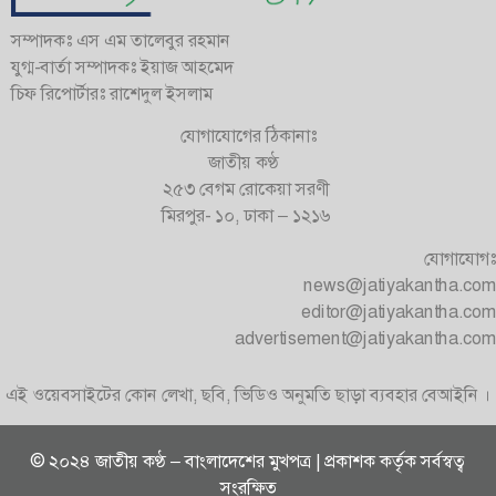
সম্পাদকঃ এস এম তালেবুর রহমান
যুগ্ম-বার্তা সম্পাদকঃ ইয়াজ আহমেদ
চিফ রিপোর্টারঃ রাশেদুল ইসলাম
যোগাযোগের ঠিকানাঃ
জাতীয় কণ্ঠ
২৫৩ বেগম রোকেয়া সরণী
মিরপুর- ১০, ঢাকা – ১২১৬
যোগাযোগঃ
news@jatiyakantha.com
editor@jatiyakantha.com
advertisement@jatiyakantha.com
এই ওয়েবসাইটের কোন লেখা, ছবি, ভিডিও অনুমতি ছাড়া ব্যবহার বেআইনি ।
© ২০২৪ জাতীয় কণ্ঠ – বাংলাদেশের মুখপত্র | প্রকাশক কর্তৃক সর্বস্বত্ব
সংরক্ষিত