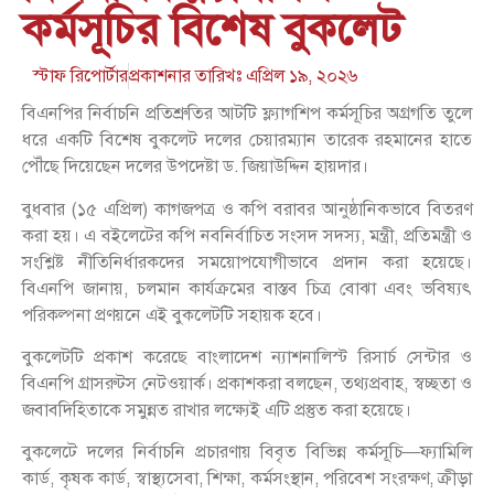
কর্মসূচির বিশেষ বুকলেট
স্টাফ রিপোর্টার
প্রকাশনার তারিখঃ
এপ্রিল ১৯, ২০২৬
বিএনপির নির্বাচনি প্রতিশ্রুতির আটটি ফ্ল্যাগশিপ কর্মসূচির অগ্রগতি তুলে
ধরে একটি বিশেষ বুকলেট দলের চেয়ারম্যান তারেক রহমানের হাতে
পৌঁছে দিয়েছেন দলের উপদেষ্টা ড. জিয়াউদ্দিন হায়দার।
বুধবার (১৫ এপ্রিল) কাগজপত্র ও কপি বরাবর আনুষ্ঠানিকভাবে বিতরণ
করা হয়। এ বইলেটের কপি নবনির্বাচিত সংসদ সদস্য, মন্ত্রী, প্রতিমন্ত্রী ও
সংশ্লিষ্ট নীতিনির্ধারকদের সময়োপযোগীভাবে প্রদান করা হয়েছে।
বিএনপি জানায়, চলমান কার্যক্রমের বাস্তব চিত্র বোঝা এবং ভবিষ্যৎ
পরিকল্পনা প্রণয়নে এই বুকলেটটি সহায়ক হবে।
বুকলেটটি প্রকাশ করেছে বাংলাদেশ ন্যাশনালিস্ট রিসার্চ সেন্টার ও
বিএনপি গ্রাসরুটস নেটওয়ার্ক। প্রকাশকরা বলছেন, তথ্যপ্রবাহ, স্বচ্ছতা ও
জবাবদিহিতাকে সমুন্নত রাখার লক্ষ্যেই এটি প্রস্তুত করা হয়েছে।
বুকলেটে দলের নির্বাচনি প্রচারণায় বিবৃত বিভিন্ন কর্মসূচি—ফ্যামিলি
কার্ড, কৃষক কার্ড, স্বাস্থ্যসেবা, শিক্ষা, কর্মসংস্থান, পরিবেশ সংরক্ষণ, ক্রীড়া