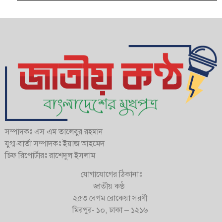
সম্পাদকঃ এস এম তালেবুর রহমান
যুগ্ম-বার্তা সম্পাদকঃ ইয়াজ আহমেদ
চিফ রিপোর্টারঃ রাশেদুল ইসলাম
যোগাযোগের ঠিকানাঃ
জাতীয় কণ্ঠ
২৫৩ বেগম রোকেয়া সরণী
মিরপুর- ১০, ঢাকা – ১২১৬