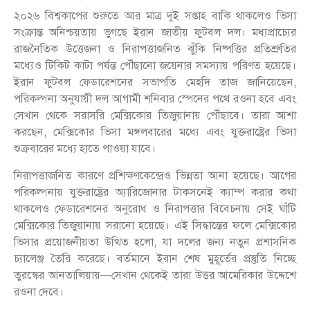
২০২৬ বিশ্বকাপের শুরুতে আর মাত্র দুই সপ্তাহ বাকি থাকলেও ভিসা
সংক্রান্ত অনিশ্চয়তায় ভুগছে ইরান জাতীয় ফুটবল দল। মধ্যপ্রাচ্যের
রাজনৈতিক উত্তেজনা ও নিরাপত্তাজনিত ঝুঁকি নিষ্পত্তির প্রতিশ্রুতির
মধ্যেও টিকিট কাটা পর্যন্ত পৌঁছানো জয়েনার সমস্যায় পরিণত হয়েছে।
ইরান ফুটবল ফেডারেশনের সভাপতি মেহদি তাজ জানিয়েছেন,
পরিকল্পনা অনুযায়ী দল আগামী শনিবার স্পেনের পথে রওনা হবে এবং
সেখান থেকে সরাসরি মেক্সিকোর তিজুয়ানায় পৌঁছাবে। তারা আশা
করছেন, মেক্সিকোর ভিসা মঙ্গলবারের মধ্যে এবং যুক্তরাষ্ট্রের ভিসা
শুক্রবারের মধ্যে হাতে পাওয়া যাবে।
নিরাপত্তাজনিত কারণে প্রশিক্ষণকেন্দ্রেও ভিন্নতা আনা হয়েছে। আগের
পরিকল্পনায় যুক্তরাষ্ট্রের অ্যারিজোনার টাকসনেই ক্যাম্প করার কথা
থাকলেও ফেডারেশনের অনুরোধ ও নিরাপত্তার বিবেচনায় সেই ঘাঁটি
মেক্সিকোর তিজুয়ানায় সরানো হয়েছে। এই সিদ্ধান্তের ফলে মেক্সিকোর
ভিসার প্রয়োজনীয়তা উত্থিত হলো, যা দলের জন্য নতুন প্রশাসনিক
চ্যালেঞ্জ তৈরি করেছে। বর্তমানে ইরান শেষ মুহূর্তের প্রস্তুতি নিচ্ছে
তুরস্কের আনতালিয়ায়—সেখান থেকেই তারা উত্তর আমেরিকার উদ্দেশে
রওনা দেবে।