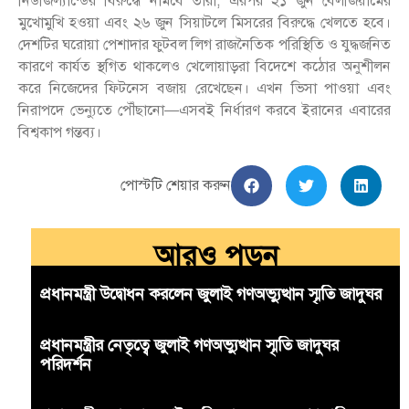
নিউজিল্যান্ডের বিরুদ্ধে নামবে তারা; এরপর ২১ জুন বেলজিয়ামের
মুখোমুখি হওয়া এবং ২৬ জুন সিয়াটলে মিসরের বিরুদ্ধে খেলতে হবে।
দেশটির ঘরোয়া পেশাদার ফুটবল লিগ রাজনৈতিক পরিস্থিতি ও যুদ্ধজনিত
কারণে কার্যত স্থগিত থাকলেও খেলোয়াড়রা বিদেশে কঠোর অনুশীলন
করে নিজেদের ফিটনেস বজায় রেখেছেন। এখন ভিসা পাওয়া এবং
নিরাপদে ভেন্যুতে পৌঁছানো—এসবই নির্ধারণ করবে ইরানের এবারের
বিশ্বকাপ গন্তব্য।
পোস্টটি শেয়ার করুন
আরও পড়ুন
প্রধানমন্ত্রী উদ্বোধন করলেন জুলাই গণঅভ্যুত্থান স্মৃতি জাদুঘর
প্রধানমন্ত্রীর নেতৃত্বে জুলাই গণঅভ্যুত্থান স্মৃতি জাদুঘর
পরিদর্শন