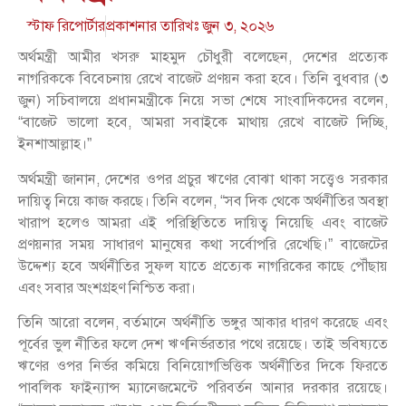
স্টাফ রিপোর্টার
প্রকাশনার তারিখঃ
জুন ৩, ২০২৬
অর্থমন্ত্রী আমীর খসরু মাহমুদ চৌধুরী বলেছেন, দেশের প্রত্যেক
নাগরিককে বিবেচনায় রেখে বাজেট প্রণয়ন করা হবে। তিনি বুধবার (৩
জুন) সচিবালয়ে প্রধানমন্ত্রীকে নিয়ে সভা শেষে সাংবাদিকদের বলেন,
“বাজেট ভালো হবে, আমরা সবাইকে মাথায় রেখে বাজেট দিচ্ছি,
ইনশাআল্লাহ।”
অর্থমন্ত্রী জানান, দেশের ওপর প্রচুর ঋণের বোঝা থাকা সত্ত্বেও সরকার
দায়িত্ব নিয়ে কাজ করছে। তিনি বলেন, “সব দিক থেকে অর্থনীতির অবস্থা
খারাপ হলেও আমরা এই পরিস্থিতিতে দায়িত্ব নিয়েছি এবং বাজেট
প্রণয়নার সময় সাধারণ মানুষের কথা সর্বোপরি রেখেছি।” বাজেটের
উদ্দেশ্য হবে অর্থনীতির সুফল যাতে প্রত্যেক নাগরিকের কাছে পৌঁছায়
এবং সবার অংশগ্রহণ নিশ্চিত করা।
তিনি আরো বলেন, বর্তমানে অর্থনীতি ভঙ্গুর আকার ধারণ করেছে এবং
পূর্বের ভুল নীতির ফলে দেশ ঋণনির্ভরতার পথে রয়েছে। তাই ভবিষ্যতে
ঋণের ওপর নির্ভর কমিয়ে বিনিয়োগভিত্তিক অর্থনীতির দিকে ফিরতে
পাবলিক ফাইন্যান্স ম্যানেজমেন্টে পরিবর্তন আনার দরকার রয়েছে।