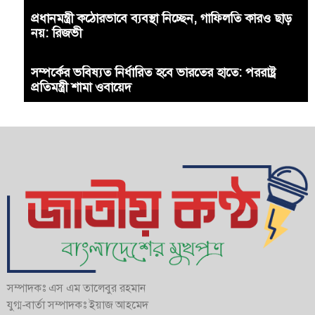
প্রধানমন্ত্রী কঠোরভাবে ব্যবস্থা নিচ্ছেন, গাফিলতি কারও ছাড়
নয়: রিজভী
সম্পর্কের ভবিষ্যত নির্ধারিত হবে ভারতের হাতে: পররাষ্ট্র
প্রতিমন্ত্রী শামা ওবায়েদ
সম্পাদকঃ এস এম তালেবুর রহমান
যুগ্ম-বার্তা সম্পাদকঃ ইয়াজ আহমেদ