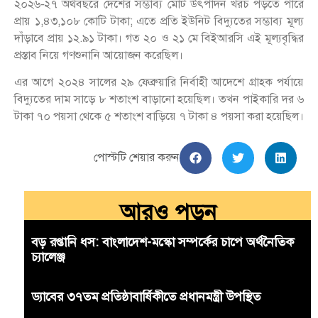
২০২৬-২৭ অর্থবছরে দেশের সম্ভাব্য মোট উৎপাদন খরচ পড়তে পারে
প্রায় ১,৪৩,১০৮ কোটি টাকা; এতে প্রতি ইউনিট বিদ্যুতের সম্ভাব্য মূল্য
দাঁড়াবে প্রায় ১২.৯১ টাকা। গত ২০ ও ২১ মে বিইআরসি এই মূল্যবৃদ্ধির
প্রস্তাব নিয়ে গণশুনানি আয়োজন করেছিল।
এর আগে ২০২৪ সালের ২৯ ফেব্রুয়ারি নির্বাহী আদেশে গ্রাহক পর্যায়ে
বিদ্যুতের দাম সাড়ে ৮ শতাংশ বাড়ানো হয়েছিল। তখন পাইকারি দর ৬
টাকা ৭০ পয়সা থেকে ৫ শতাংশ বাড়িয়ে ৭ টাকা ৪ পয়সা করা হয়েছিল।
পোস্টটি শেয়ার করুন
আরও পড়ুন
বড় রপ্তানি ধস: বাংলাদেশ-মস্কো সম্পর্কের চাপে অর্থনৈতিক
চ্যালেঞ্জ
ড্যাবের ৩৭তম প্রতিষ্ঠাবার্ষিকীতে প্রধানমন্ত্রী উপস্থিত