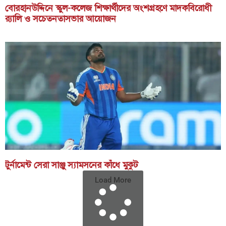
বোরহানউদ্দিনে স্কুল-কলেজ শিক্ষার্থীদের অংশগ্রহণে মাদকবিরোধী
র‍্যালি ও সচেতনতাসভার আয়োজন
টুর্নামেন্ট সেরা সাঞ্জু স্যামসনের কাঁধে মুকুট
Load More