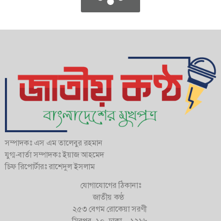
সম্পাদকঃ এস এম তালেবুর রহমান
যুগ্ম-বার্তা সম্পাদকঃ ইয়াজ আহমেদ
চিফ রিপোর্টারঃ রাশেদুল ইসলাম
যোগাযোগের ঠিকানাঃ
জাতীয় কণ্ঠ
২৫৩ বেগম রোকেয়া সরণী
মিরপুর- ১০, ঢাকা – ১২১৬