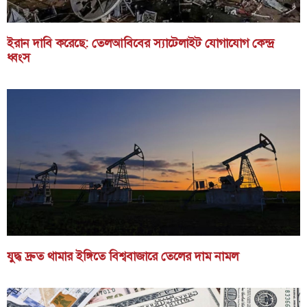
ইরান দাবি করেছে: তেলআবিবের স্যাটেলাইট যোগাযোগ কেন্দ্র
ধ্বংস
যুদ্ধ দ্রুত থামার ইঙ্গিতে বিশ্ববাজারে তেলের দাম নামল