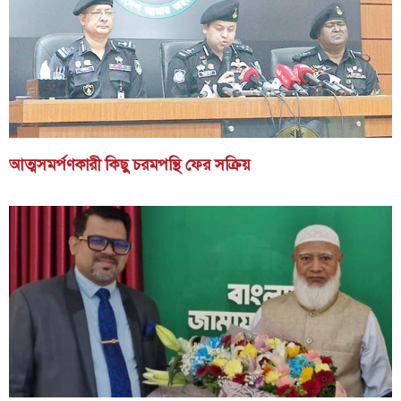
আত্মসমর্পণকারী কিছু চরমপন্থি ফের সক্রিয়