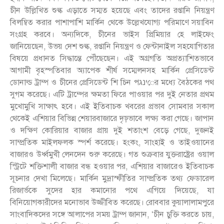
চীন উল্লিখিত শুল্ক এড়াতে সম্মত হয়েছে এবং তাদের রপ্তানি নিয়ন্ত্রণ
বিলম্বিত করার পাশাপাশি মার্কিন থেকে উল্লেখযোগ্য পরিমাণে সয়াবিন
সংগ্রহ করবে। অন্যদিকে, চীনের ভাইস প্রিমিয়ার হে লাইফেং
জানিয়েছেন, উভয় দেশ শুল্ক, রপ্তানি নিয়ন্ত্রণ ও ফেন্টানাইল সহযোগিতার
বিষয়ে প্রধানত সিদ্ধান্তে পৌঁছেছেন। এই অগ্রগতি অপ্রত্যাশিতভাবে
আগামী বৃহস্পতিবার অ্যাপেক শীর্ষ সম্মেলনসহ মার্কিন প্রেসিডেন্ট
ডোনাল্ড ট্রাম্প ও চীনের প্রেসিডেন্ট শি চিন পינגের মধ্যে বৈঠকের পথ
সুগম করেছে। এটি ট্রাম্পের ক্ষমতা ফিরে পাওয়ার পর দুই নেতার প্রথম
মুখোমুখি সাক্ষাৎ হবে। এই ইতিবাচক খবরের প্রভাব সোমবার সকাল
থেকেই এশিয়ার বিভিন্ন শেয়ারবাজারে দৃঢ়ভাবে লক্ষ্য করা গেছে। জাপান
ও দক্ষিণ কোরিয়ার বাজার প্রায় দুই শতাংশ বেড়ে গেছে, দুজনই
সাম্প্রতিক মাইলফলক স্পর্শ করেছে। হংকং, সাংহাই ও তাইওয়ানের
বাজারও উর্ধ্বমুখী লেনদেন শুরু করেছে। গত শুক্রবার যুক্তরাষ্ট্রের ওয়াল
স্ট্রিটে শক্তিশালী বাজার বন্ধ হওয়ার পর, এশিয়ার বাজারেও ইতিবাচক
সূচনার দেখা মিলেছে। মার্কিন মুদ্রাস্ফীতির সাম্প্রতিক তথ্য ফেডারেল
রিজার্ভকে সুদের হার কমানোর পথে এগিয়ে দিয়েছে, যা
বিনিয়োগকারীদের মনোভাব উজ্জীবিত করেছে। রোববার কুয়ালালামপুরে
সাংবাদিকদের সঙ্গে আলাপের সময় ট্রাম্প জানান, ‘চীন চুক্তি করতে চায়,