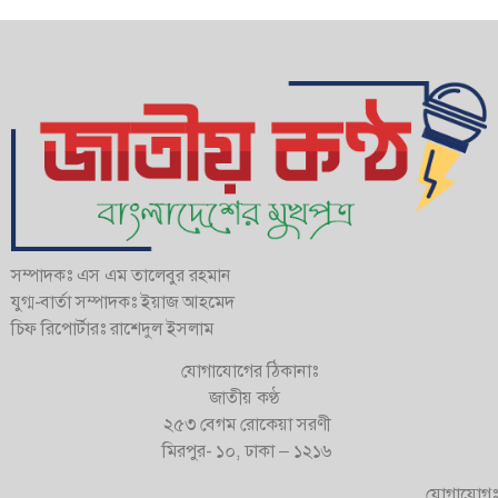
সম্পাদকঃ এস এম তালেবুর রহমান
যুগ্ম-বার্তা সম্পাদকঃ ইয়াজ আহমেদ
চিফ রিপোর্টারঃ রাশেদুল ইসলাম
যোগাযোগের ঠিকানাঃ
জাতীয় কণ্ঠ
২৫৩ বেগম রোকেয়া সরণী
মিরপুর- ১০, ঢাকা – ১২১৬
যোগাযোগঃ