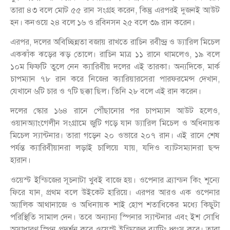
তারা ৪৩ বলে মোট ৫৫ রান সংগ্রহ করেন, কিন্তু এরপরই দুজনই আউট
হন। কনওয়ে ২৪ বলে ১৬ ও রবিনসন ২৫ বলে ৩৯ রান করেন।
এরপর, দলের অবিচ্ছিন্নতা বজায় রাখতে রাচিন রবীন্দ্র্র ও ড্যারিল মিচেল
একঝাঁক ঝড়ের ঝড় তোলে। রাচিন মাত্র ১১ রানে থামলেও, ১৯ বলে
১০ম ফিফটি তুলে নেন ক্যারিবীয় দলের এই তারকা। অন্যদিকে, মার্ক
চাপম্যান ৭৮ রান করে নিজের ক্যারিয়ারসেরা পারফরমেন্স দেখান,
যেখানে ৬টি চার ও ৭টি ছক্কা ছিল। তিনি ২৮ বলে এই রান করেন।
দলের স্কোর ১৬৪ রানে পৌঁছানোর পর চাপম্যান আউট হলেও,
ওয়ানঅ্যাংগেলীন সংগ্রামে জুটি গড়ে যান ড্যারিল মিচেল ও অধিনায়ক
মিচেল স্যান্টনার। তারা গড়েন ২০ ওভারে ২০৭ রান। এই রানে শেষ
পর্যন্ত ক্যারিবীয়ানরা লড়াই চালিয়ে যায়, যদিও ব্যাটসম্যানরা ছন্দ
হারান।
ওয়েস্ট ইন্ডিজের সূচনাটা খুবই বাজে হয়। ওপেনার ব্র্যান্ডন কিং শূন্যে
ফিরে যান, প্রথম বলে উইকেট হারিয়ে। এরপর আরও এক ওপেনার
অ্যালিক আথানাজে ও অধিনায়ক শাই হোপ শতাধিকের মধ্যে কিছুটা
পরিস্থিতি সামাল দেন। তবে অন্যান্য স্পিনার স্যান্টনার এবং ইশ সোধি
অসাধারণ স্পিন প্রদর্শন করে ওয়েস্ট ইন্ডিজের ব্যাটিং ধ্বংস করে। তারা