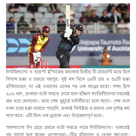
নিউজিল্যান্ড ও ওয়েস্ট ইন্ডিজের মধ্যকার দ্বিতীয় টি-টোয়েন্টি ম্যাচ ছিল
বিশাল ছক্কা ও চারতে ভরপুর। দুই দল মিলে ২৪টি চার ও ৩০টি ছক্কা
হাঁকিয়েছেন, যা এই ওভালের একের পর এক ঝড়ের মতো। লক্ষ্য ছিল
২০৮ রান, যেখানে ব্যাট করতে নেমে মনে হচ্ছিল ক্যারিবীয়ানরা সহজেই
জয় ধরে ফেলবেন। তবে শেষ মুহূর্তে নাটকীয়তা চলে আসে। শেষ বলে
যখন তারা ছক্কা মারতে পারেনি, তখনই কিউইরা ৩ রানের এক দুর্দান্ত জয়
লাভ করে। এটি ছিল এক ড্রামাক এবং উত্তেজনাপূর্ণ ম্যাচ।
অকল্যান্ডে টস হেরে প্রথমে ব্যাট করতে নামে নিউজিল্যান্ড। শুরুতেই
খুব ভালো শুরু করেন ওপেনাররা—টিম রবিনসন ও ডেভন কনওয়ে।