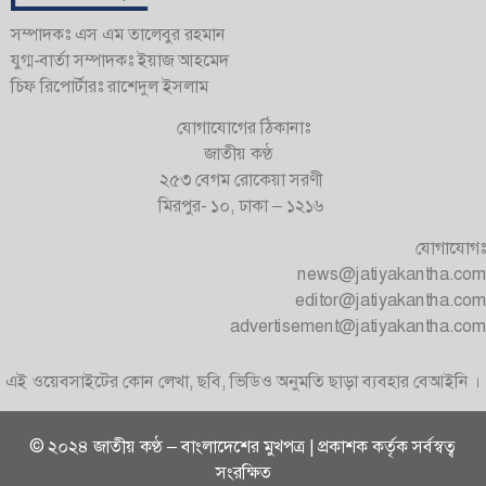
সম্পাদকঃ এস এম তালেবুর রহমান
যুগ্ম-বার্তা সম্পাদকঃ ইয়াজ আহমেদ
চিফ রিপোর্টারঃ রাশেদুল ইসলাম
যোগাযোগের ঠিকানাঃ
জাতীয় কণ্ঠ
২৫৩ বেগম রোকেয়া সরণী
মিরপুর- ১০, ঢাকা – ১২১৬
যোগাযোগঃ
news@jatiyakantha.com
editor@jatiyakantha.com
advertisement@jatiyakantha.com
এই ওয়েবসাইটের কোন লেখা, ছবি, ভিডিও অনুমতি ছাড়া ব্যবহার বেআইনি ।
© ২০২৪ জাতীয় কণ্ঠ – বাংলাদেশের মুখপত্র | প্রকাশক কর্তৃক সর্বস্বত্ব
সংরক্ষিত