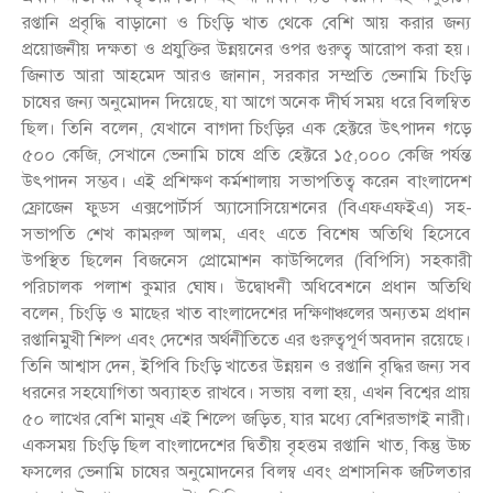
রপ্তানি প্রবৃদ্ধি বাড়ানো ও চিংড়ি খাত থেকে বেশি আয় করার জন্য
প্রয়োজনীয় দক্ষতা ও প্রযুক্তির উন্নয়নের ওপর গুরুত্ব আরোপ করা হয়।
জিনাত আরা আহমেদ আরও জানান, সরকার সম্প্রতি ভেনামি চিংড়ি
চাষের জন্য অনুমোদন দিয়েছে, যা আগে অনেক দীর্ঘ সময় ধরে বিলম্বিত
ছিল। তিনি বলেন, যেখানে বাগদা চিংড়ির এক হেক্টরে উৎপাদন গড়ে
৫০০ কেজি, সেখানে ভেনামি চাষে প্রতি হেক্টরে ১৫,০০০ কেজি পর্যন্ত
উৎপাদন সম্ভব। এই প্রশিক্ষণ কর্মশালায় সভাপতিত্ব করেন বাংলাদেশ
ফ্রোজেন ফুডস এক্সপোর্টার্স অ্যাসোসিয়েশনের (বিএফএফইএ) সহ-
সভাপতি শেখ কামরুল আলম, এবং এতে বিশেষ অতিথি হিসেবে
উপস্থিত ছিলেন বিজনেস প্রোমোশন কাউন্সিলের (বিপিসি) সহকারী
পরিচালক পলাশ কুমার ঘোষ। উদ্বোধনী অধিবেশনে প্রধান অতিথি
বলেন, চিংড়ি ও মাছের খাত বাংলাদেশের দক্ষিণাঞ্চলের অন্যতম প্রধান
রপ্তানিমুখী শিল্প এবং দেশের অর্থনীতিতে এর গুরুত্বপূর্ণ অবদান রয়েছে।
তিনি আশ্বাস দেন, ইপিবি চিংড়ি খাতের উন্নয়ন ও রপ্তানি বৃদ্ধির জন্য সব
ধরনের সহযোগিতা অব্যাহত রাখবে। সভায় বলা হয়, এখন বিশ্বের প্রায়
৫০ লাখের বেশি মানুষ এই শিল্পে জড়িত, যার মধ্যে বেশিরভাগই নারী।
একসময় চিংড়ি ছিল বাংলাদেশের দ্বিতীয় বৃহত্তম রপ্তানি খাত, কিন্তু উচ্চ
ফসলের ভেনামি চাষের অনুমোদনের বিলম্ব এবং প্রশাসনিক জটিলতার