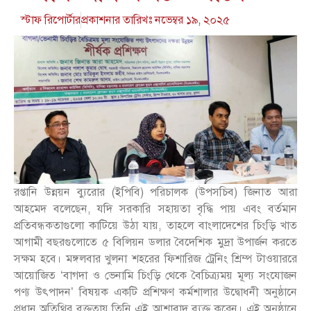
স্টাফ রিপোর্টার
প্রকাশনার তারিখঃ
নভেম্বর ১৯, ২০২৫
রপ্তানি উন্নয়ন ব্যুরোর (ইপিবি) পরিচালক (উপসচিব) জিনাত আরা
আহমেদ বলেছেন, যদি সরকারি সহায়তা বৃদ্ধি পায় এবং বর্তমান
প্রতিবন্ধকতাগুলো কাটিয়ে উঠা যায়, তাহলে বাংলাদেশের চিংড়ি খাত
আগামী বছরগুলোতে ৫ বিলিয়ন ডলার বৈদেশিক মুদ্রা উপার্জন করতে
সক্ষম হবে। মঙ্গলবার খুলনা শহরের ফিশারিজ ট্রেনিং শ্রিম্প টাওয়াররে
আয়োজিত ‘বাগদা ও ভেনামি চিংড়ি থেকে বৈচিত্র্যময় মূল্য সংযোজন
পণ্য উৎপাদন’ বিষয়ক একটি প্রশিক্ষণ কর্মশালার উদ্বোধনী অনুষ্ঠানে
প্রধান অতিথির বক্তৃতায় তিনি এই আশাবাদ ব্যক্ত করেন। এই অনুষ্ঠানে